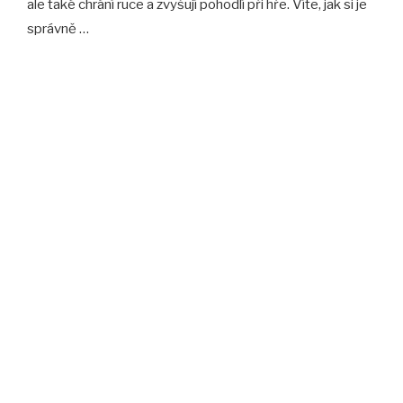
ale také chrání ruce a zvyšují pohodlí při hře. Víte, jak si je
správně …