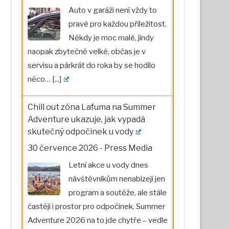
Auto v garáži není vždy to
pravé pro každou příležitost.
Někdy je moc malé, jindy
naopak zbytečně velké, občas je v
servisu a párkrát do roka by se hodilo
něco…
[...]
Chill out zóna Lafuma na Summer
Adventure ukazuje, jak vypadá
skutečný odpočinek u vody
30 července 2026
-
Press Media
Letní akce u vody dnes
návštěvníkům nenabízejí jen
program a soutěže, ale stále
častěji i prostor pro odpočinek. Summer
Adventure 2026 na to jde chytře – vedle