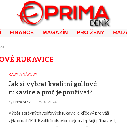
Í
FINANCE
MAGAZÍN
PRO ŽENY
RADY
ice"
OVÉ RUKAVICE
RADY A NÁVODY
Jak si vybrat kvalitní golfové
rukavice a proč je používat?
by
Erste blink
25. 6. 2024
Výběr správných golfových rukavic je klíčový pro váš
výkon na hřišti. Kvalitní rukavice nejen zlepšují přilnavost,