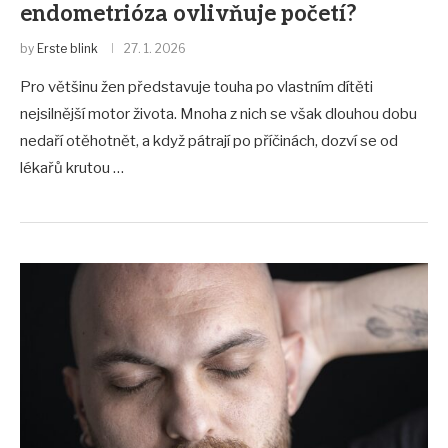
endometrióza ovlivňuje početí?
by
Erste blink
27. 1. 2026
Pro většinu žen představuje touha po vlastním dítěti
nejsilnější motor života. Mnoha z nich se však dlouhou dobu
nedaří otěhotnět, a když pátrají po příčinách, dozví se od
lékařů krutou …