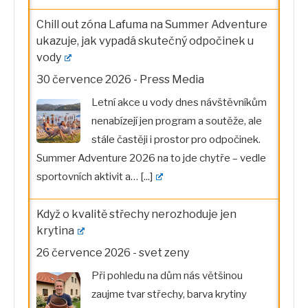
Chill out zóna Lafuma na Summer Adventure
ukazuje, jak vypadá skutečný odpočinek u
vody
30 července 2026
-
Press Media
Letní akce u vody dnes návštěvníkům
nenabízejí jen program a soutěže, ale
stále častěji i prostor pro odpočinek.
Summer Adventure 2026 na to jde chytře – vedle
sportovních aktivit a…
[...]
Když o kvalitě střechy nerozhoduje jen
krytina
26 července 2026
-
svet zeny
Při pohledu na dům nás většinou
zaujme tvar střechy, barva krytiny