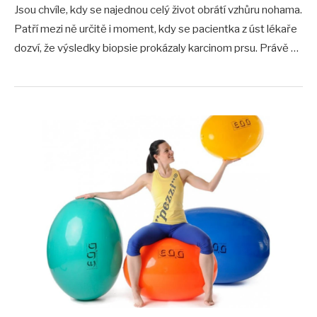
Jsou chvíle, kdy se najednou celý život obrátí vzhůru nohama.
Patří mezi ně určitě i moment, kdy se pacientka z úst lékaře
dozví, že výsledky biopsie prokázaly karcinom prsu. Právě …