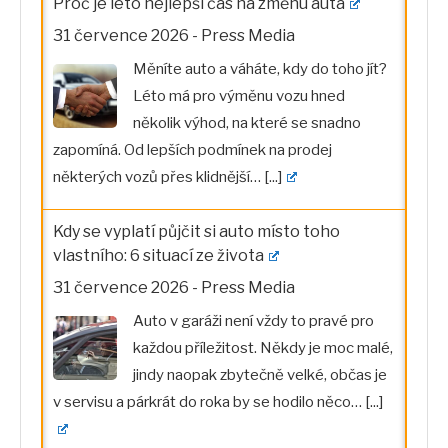
Proč je léto nejlepší čas na změnu auta
31 července 2026
-
Press Media
Měníte auto a váháte, kdy do toho jít?
Léto má pro výměnu vozu hned
několik výhod, na které se snadno
zapomíná. Od lepších podmínek na prodej
některých vozů přes klidnější…
[...]
Kdy se vyplatí půjčit si auto místo toho
vlastního: 6 situací ze života
31 července 2026
-
Press Media
Auto v garáži není vždy to pravé pro
každou příležitost. Někdy je moc malé,
jindy naopak zbytečně velké, občas je
v servisu a párkrát do roka by se hodilo něco…
[...]