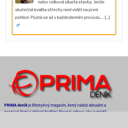
nebo celková silueta stavby. Jenže
skutečná kvalita střechy není vidět na první
pohled. Pozná se až v každodenním provozu.…
[...]
PRIMA deník
je lifestylový magazín, který nabízí aktuální a
poutavé čtení z oblasti bydlení, financí, zdraví, ale i o módě,
pozitivním myšlení a vaření.
PRIMA deník
je tak unikátním projektem, který dává čtenářům