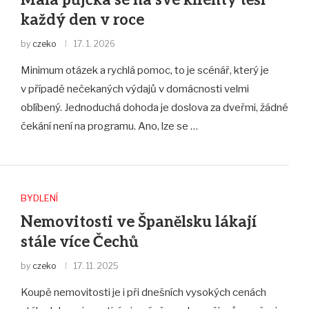
Malá půjčka se na své klienty těší
každý den v roce
by
czeko
17. 1. 2026
Minimum otázek a rychlá pomoc, to je scénář, který je
v případě nečekaných výdajů v domácnosti velmi
oblíbený. Jednoduchá dohoda je doslova za dveřmi, žádné
čekání není na programu. Ano, lze se …
BYDLENÍ
Nemovitosti ve Španělsku lákají
stále více Čechů
by
czeko
17. 11. 2025
Koupě nemovitosti je i při dnešních vysokých cenách