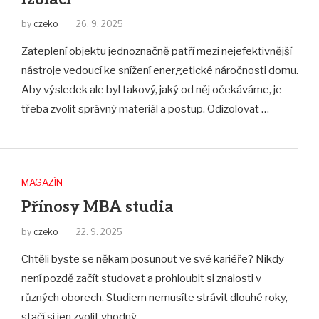
by
czeko
26. 9. 2025
Zateplení objektu jednoznačně patří mezi nejefektivnější
nástroje vedoucí ke snížení energetické náročnosti domu.
Aby výsledek ale byl takový, jaký od něj očekáváme, je
třeba zvolit správný materiál a postup. Odizolovat …
MAGAZÍN
Přínosy MBA studia
by
czeko
22. 9. 2025
Chtěli byste se někam posunout ve své kariéře? Nikdy
není pozdě začít studovat a prohloubit si znalosti v
různých oborech. Studiem nemusíte strávit dlouhé roky,
stačí si jen zvolit vhodný …