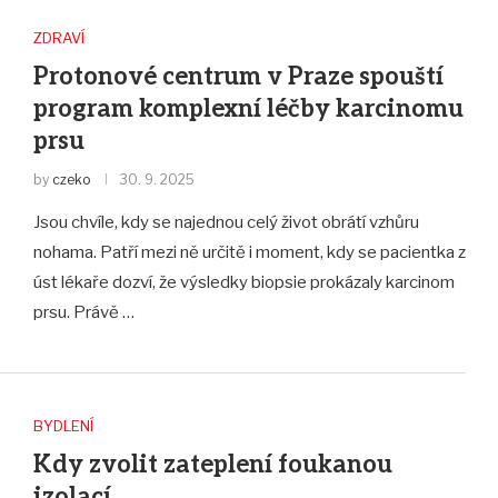
ZDRAVÍ
Protonové centrum v Praze spouští
program komplexní léčby karcinomu
prsu
by
czeko
30. 9. 2025
Jsou chvíle, kdy se najednou celý život obrátí vzhůru
nohama. Patří mezi ně určitě i moment, kdy se pacientka z
úst lékaře dozví, že výsledky biopsie prokázaly karcinom
prsu. Právě …
BYDLENÍ
Kdy zvolit zateplení foukanou
izolací