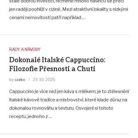
stále dobrou investicí, nicméně mnoho našinců se přeci
jen raději poohlíží v cizině. Mezi atraktivní lokality s nízkými
cenami nemovitostí patří například …
RADY A NÁVODY
Dokonalé Italské Cappuccino:
Filozofie Přesnosti a Chuti
by
czeko
23. 10. 2025
Cappuccino je více než jen káva s mlékem; je to ztělesnění
italské kávové tradice a mistrovství, které klade důraz na
dokonalou rovnováhu a texturu. Osvojení si tohoto
receptu, jednoho z …