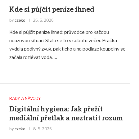
Kde si půjčit peníze ihned
by
czeko
25. 5. 2026
Kde si půjčit peníze ihned: průvodce pro každou
nouzovou situaci Stalo se to v sobotu večer. Pračka
vydala podivný zvuk, pak ticho a na podlaze koupelny se
začala rozlévat voda. …
RADY A NÁVODY
Digitální hygiena: Jak přežít
mediální přetlak a neztratit rozum
by
czeko
8. 5. 2026