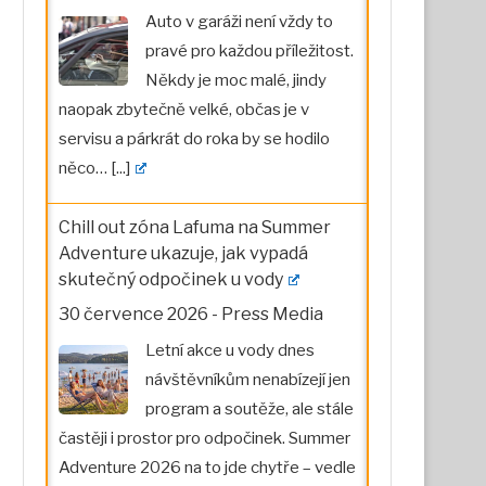
Auto v garáži není vždy to
pravé pro každou příležitost.
Někdy je moc malé, jindy
naopak zbytečně velké, občas je v
servisu a párkrát do roka by se hodilo
něco…
[...]
Chill out zóna Lafuma na Summer
Adventure ukazuje, jak vypadá
skutečný odpočinek u vody
30 července 2026
-
Press Media
Letní akce u vody dnes
návštěvníkům nenabízejí jen
program a soutěže, ale stále
častěji i prostor pro odpočinek. Summer
Adventure 2026 na to jde chytře – vedle