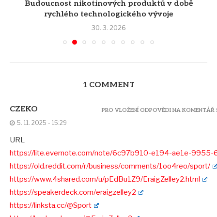
Budoucnost nikotinových produktů v době
rychlého technologického vývoje
30. 3. 2026
1 COMMENT
CZEKO
PRO VLOŽENÍ ODPOVĚDI NA KOMENTÁŘ S
5. 11. 2025 - 15:29
URL
https://lite.evernote.com/note/6c97b910-e194-ae1e-9955-
https://old.reddit.com/r/business/comments/1oo4reo/sport/
https://www.4shared.com/u/pEdBu1Z9/EraigZelley2.html
https://speakerdeck.com/eraigzelley2
https://linksta.cc/@Sport