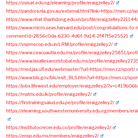
https://osisat.edu.ng/elearning/profile/eraigzelley2/
https://pandora.nla.gov.au/external.html?link=https://men.cz/sp
https://www.nhat.thanhdong.edu.vn/profile/eraigzelley221144/
https://www.micro.seas.harvard.edu/post/congratulations-to-n
commentId=2856c0da-6230-4d6f-9a14-2f47f5e25521
https://vspmscop.edu.in/LRM/profile/eraigzelley2/
https://www.ceacuautla.edu.mx/profile/eraigzelley25851/profi
https://www.lasallesancristobal.edu.mx/profile/eraigzelley273
https://med.jax.ufl.edu/webmaster/?url=https://men.cz/sport/
https://www.bls.gov/bls/exit_BLS.htm?url=https://men.cz/spor
https://jobs.lifewest.edu/employer/eraigzelley2/?v=c419b0
https://matrix.edu.lk/profile/eraigzelley2/
https://firstrainingsalud.edu.pe/profile/eraigzelley2/
https://elearning.southwesternuniversity.edu.ng/members/eraig
https://institutocrecer.edu.co/profile/eraigzelley2/
https://ensp.edu.mx/members/eraigzelley2/