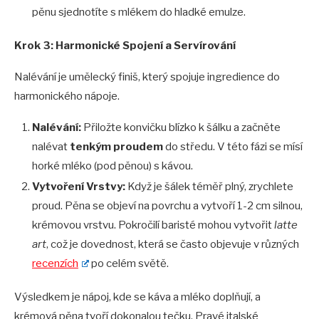
pěnu sjednotíte s mlékem do hladké emulze.
Krok 3: Harmonick
é
Spojení
a Serv
írování
Nalévání je umělecký finiš, který spojuje ingredience do
harmonického nápoje.
Nal
é
vání:
Přiložte konvičku blízko k šálku a začněte
nalévat
tenkým proudem
do středu. V této fázi se mísí
horké mléko (pod pěnou) s kávou.
Vytvoření Vrstvy:
Když je šálek téměř plný, zrychlete
proud. Pěna se objeví na povrchu a vytvoří 1-2 cm silnou,
krémovou vrstvu. Pokročilí baristé mohou vytvořit
latte
art
, což je dovednost, která se často objevuje v různých
recenz
ích
po celém světě.
Výsledkem je nápoj, kde se káva a mléko doplňují, a
krémová pěna tvoří dokonalou tečku. Pravé italské