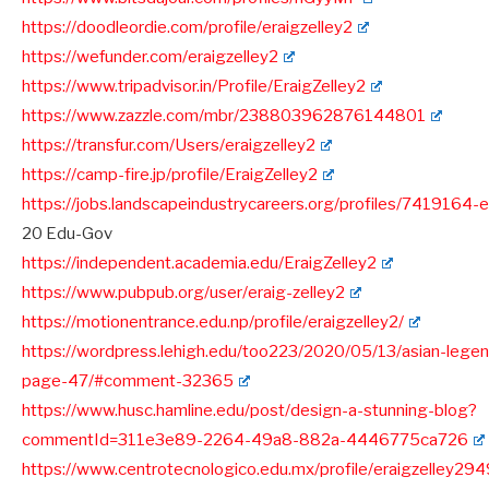
https://doodleordie.com/profile/eraigzelley2
https://wefunder.com/eraigzelley2
https://www.tripadvisor.in/Profile/EraigZelley2
https://www.zazzle.com/mbr/238803962876144801
https://transfur.com/Users/eraigzelley2
https://camp-fire.jp/profile/EraigZelley2
https://jobs.landscapeindustrycareers.org/profiles/7419164-e
20 Edu-Gov
https://independent.academia.edu/EraigZelley2
https://www.pubpub.org/user/eraig-zelley2
https://motionentrance.edu.np/profile/eraigzelley2/
https://wordpress.lehigh.edu/too223/2020/05/13/asian-leg
page-47/#comment-32365
https://www.husc.hamline.edu/post/design-a-stunning-blog?
commentId=311e3e89-2264-49a8-882a-4446775ca726
https://www.centrotecnologico.edu.mx/profile/eraigzelley294