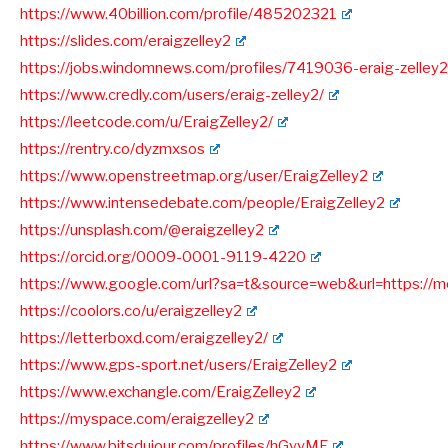
https://www.40billion.com/profile/485202321
https://slides.com/eraigzelley2
https://jobs.windomnews.com/profiles/7419036-eraig-zelley2
https://www.credly.com/users/eraig-zelley2/
https://leetcode.com/u/EraigZelley2/
https://rentry.co/dyzmxsos
https://www.openstreetmap.org/user/EraigZelley2
https://www.intensedebate.com/people/EraigZelley2
https://unsplash.com/@eraigzelley2
https://orcid.org/0009-0001-9119-4220
https://www.google.com/url?sa=t&source=web&url=https://me
https://coolors.co/u/eraigzelley2
https://letterboxd.com/eraigzelley2/
https://www.gps-sport.net/users/EraigZelley2
https://www.exchangle.com/EraigZelley2
https://myspace.com/eraigzelley2
https://www.bitsdujour.com/profiles/hGyyMF