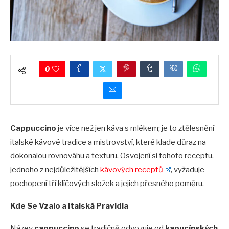
0
Cappuccino
je více než jen káva s mlékem; je to ztělesnění
italské kávové tradice a mistrovství, které klade důraz na
dokonalou rovnováhu a texturu. Osvojení si tohoto receptu,
jednoho z nejdůležitějších
k
ávových receptů
, vyžaduje
pochopení tří klíčových složek a jejich přesného poměru.
Kde Se Vzalo a Italská Pravidla
Název
cappuccino
se tradičně odvozuje od
kapucí
nsk
ých