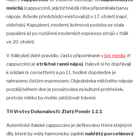
mnichů
(
cappuccini
), jejichž hnědá róba připomínala barvu
nápoje. Ačkoliv předchůdci existovali již v 17. století (např.
vídeňský Kapuziner), moderní, krémová podoba se stala
populární až po rozšíření moderních espresso strojů v Itálii
ve 20. století.
V Itálii platí zlaté pravidlo, často připomínané v
big
media
:
cappuccino je
striktn
ě
rann
í nápoj
. Italové si ho dopřávají
k snídani (s
cornettem
) a po 11. hodině dopoledne je
nahrazeno čistým espressem. Objednávka mléčného nápoje
později během dne je považována za kulturní prohřešek,
protože mléko by mohlo zatěžovat trávení.
Tři Vrstvy Dokonalosti: Zlatý
Pom
ě
r 1:1:1
Autentické italské cappuccino je definováno třemi stejnými
díly, které by měly harmonicky zaplnit
nah
řátý
porcel
ánový