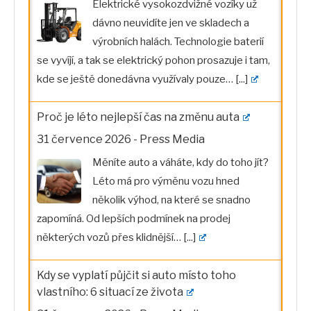
Elektrické vysokozdvižné vozíky už
dávno neuvidíte jen ve skladech a
výrobních halách. Technologie baterií
se vyvíjí, a tak se elektrický pohon prosazuje i tam,
kde se ještě donedávna využívaly pouze…
[...]
Proč je léto nejlepší čas na změnu auta
31 července 2026
-
Press Media
Měníte auto a váháte, kdy do toho jít?
Léto má pro výměnu vozu hned
několik výhod, na které se snadno
zapomíná. Od lepších podmínek na prodej
některých vozů přes klidnější…
[...]
Kdy se vyplatí půjčit si auto místo toho
vlastního: 6 situací ze života