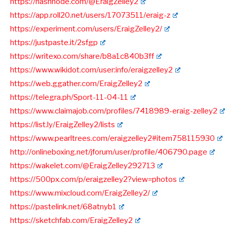
https://hashnode.com/@EraigZelley2
https://app.roll20.net/users/17073511/eraig-z
https://experiment.com/users/EraigZelley2/
https://justpaste.it/2sfgp
https://writexo.com/share/b8a1c840b3ff
https://www.wikidot.com/user:info/eraigzelley2
https://web.ggather.com/EraigZelley2
https://telegra.ph/Sport-11-04-11
https://www.claimajob.com/profiles/7418989-eraig-zelley2
https://list.ly/EraigZelley2/lists
https://www.pearltrees.com/eraigzelley2#item758115930
http://onlineboxing.net/jforum/user/profile/406790.page
https://wakelet.com/@EraigZelley292713
https://500px.com/p/eraigzelley2?view=photos
https://www.mixcloud.com/EraigZelley2/
https://pastelink.net/68atnyb1
https://sketchfab.com/EraigZelley2