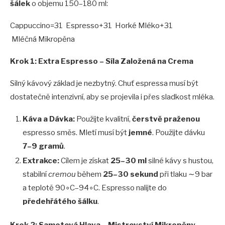
šálek
o objemu 150–180 ml:
Cappuccino=31 Espresso+31 Horké Mléko+31
Mléčná Mikropěna
Krok 1: Extra Espresso
– Síla Založená
na Crema
Silný kávový základ je nezbytný. Chuť espressa musí být
dostatečně intenzivní, aby se projevila i přes sladkost mléka.
Ká
va a D
ávka:
Použijte kvalitní,
čerstvě praženou
espresso směs. Mletí musí být
jemn
é
. Použijte dávku
7–9 gramů
.
Extrakce:
Cílem je získat
25–30 ml
silné kávy s hustou,
stabilní
cremou
během
25–30 sekund
při tlaku ∼9 bar
a teplotě 90∘C–94∘C. Espresso nalijte do
př
edeh
řát
é
ho šálku
.