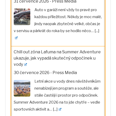
31 července 2026
-
Press Media
Auto v garáži není vždy to pravé pro
každou příležitost. Někdy je moc malé,
jindy naopak zbytečně velké, občas je
v servisu a párkrát do roka by se hodilo něco…
[...]
Chill out zóna Lafuma na Summer Adventure
ukazuje, jak vypadá skutečný odpočinek u
vody
30 července 2026
-
Press Media
Letní akce u vody dnes návštěvníkům
nenabízejí jen program a soutěže, ale
stále častěji i prostor pro odpočinek.
Summer Adventure 2026 na to jde chytře – vedle
sportovních aktivit a…
[...]