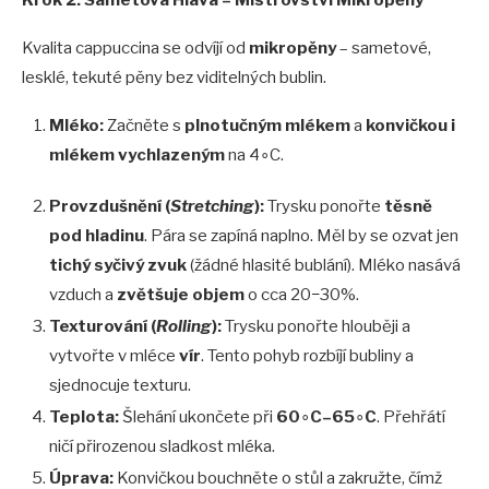
Krok 2: Sametová Hlava – Mistrovství
Mikrop
ěny
Kvalita cappuccina se odvíjí od
mikrop
ěny
– sametové,
lesklé, tekuté pěny bez viditelných bublin.
Ml
é
ko:
Začněte s
plnotučným ml
é
kem
a
konvi
čkou i
ml
é
kem vychlazeným
na 4∘C.
Provzdušnění (
Stretching
):
Trysku ponořte
těsně
pod hladinu
. Pára se zapíná naplno. Měl by se ozvat jen
tich
ý syčivý zvuk
(žádné hlasité bublání). Mléko nasává
vzduch a
zvětšuje objem
o cca 20−30%.
Texturov
ání (
Rolling
):
Trysku ponořte hlouběji a
vytvořte v mléce
vír
. Tento pohyb rozbíjí bubliny a
sjednocuje texturu.
Teplota:
Šlehání ukončete při
60
∘
C–65
∘
C
. Přehřátí
ničí přirozenou sladkost mléka.
Úprava:
Konvičkou bouchněte o stůl a zakružte, čímž