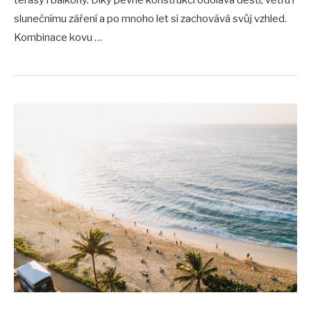
terasy i balkony. Díky pevné konstrukci odolává dešti, větru i
slunečnímu záření a po mnoho let si zachovává svůj vzhled.
Kombinace kovu …