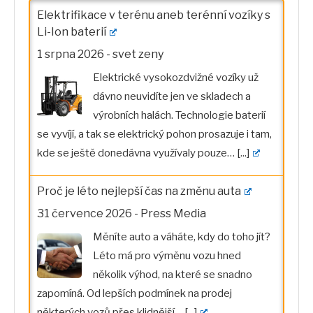
Elektrifikace v terénu aneb terénní vozíky s
Li-Ion baterií
1 srpna 2026
-
svet zeny
Elektrické vysokozdvižné vozíky už
dávno neuvidíte jen ve skladech a
výrobních halách. Technologie baterií
se vyvíjí, a tak se elektrický pohon prosazuje i tam,
kde se ještě donedávna využívaly pouze…
[...]
Proč je léto nejlepší čas na změnu auta
31 července 2026
-
Press Media
Měníte auto a váháte, kdy do toho jít?
Léto má pro výměnu vozu hned
několik výhod, na které se snadno
zapomíná. Od lepších podmínek na prodej
některých vozů přes klidnější…
[...]