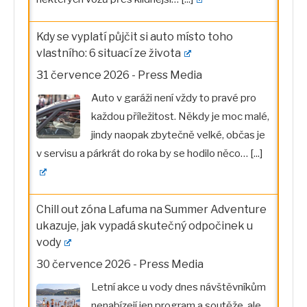
Kdy se vyplatí půjčit si auto místo toho
vlastního: 6 situací ze života
31 července 2026
-
Press Media
Auto v garáži není vždy to pravé pro
každou příležitost. Někdy je moc malé,
jindy naopak zbytečně velké, občas je
v servisu a párkrát do roka by se hodilo něco…
[...]
Chill out zóna Lafuma na Summer Adventure
ukazuje, jak vypadá skutečný odpočinek u
vody
30 července 2026
-
Press Media
Letní akce u vody dnes návštěvníkům
nenabízejí jen program a soutěže, ale