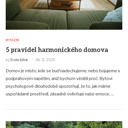
BYDLENÍ
5 pravidel harmonického domova
by
Erste blink
28. 11. 2025
Domov je místo, kde se buď nadechujeme, nebo bojujeme s
podprahovým napětím, aniž bychom věděli proč. Bytoví
psychologové dlouhodobě upozorňují, že to, jak máme
uspořádané prostředí, zásadně ovlivňuje naše emoce, …