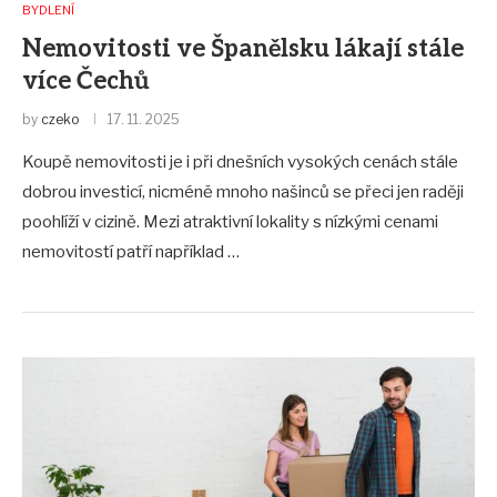
BYDLENÍ
Nemovitosti ve Španělsku lákají stále
více Čechů
by
czeko
17. 11. 2025
Koupě nemovitosti je i při dnešních vysokých cenách stále
dobrou investicí, nicméně mnoho našinců se přeci jen raději
poohlíží v cizině. Mezi atraktivní lokality s nízkými cenami
nemovitostí patří například …