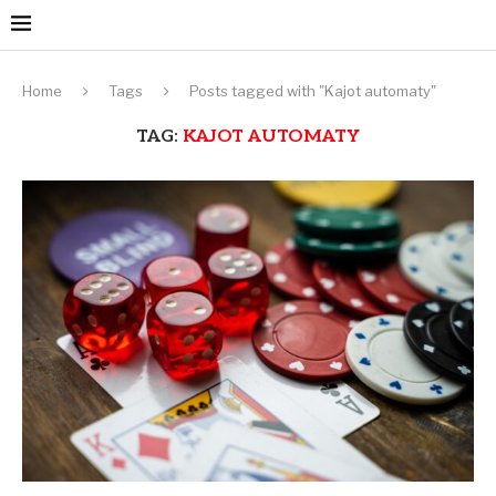
Home
Tags
Posts tagged with "Kajot automaty"
TAG:
KAJOT AUTOMATY