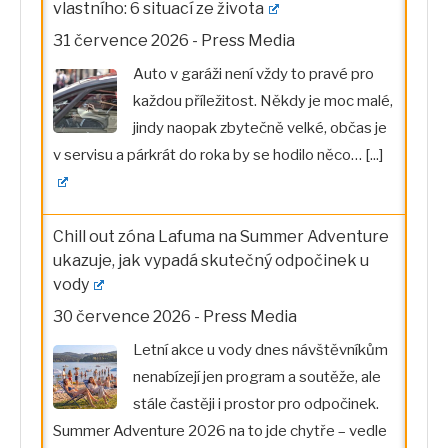
vlastního: 6 situací ze života
31 července 2026
-
Press Media
Auto v garáži není vždy to pravé pro
každou příležitost. Někdy je moc malé,
jindy naopak zbytečně velké, občas je
v servisu a párkrát do roka by se hodilo něco…
[...]
Chill out zóna Lafuma na Summer Adventure
ukazuje, jak vypadá skutečný odpočinek u
vody
30 července 2026
-
Press Media
Letní akce u vody dnes návštěvníkům
nenabízejí jen program a soutěže, ale
stále častěji i prostor pro odpočinek.
Summer Adventure 2026 na to jde chytře – vedle