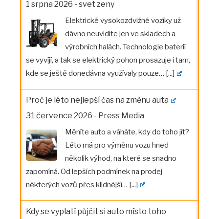
1 srpna 2026
-
svet zeny
Elektrické vysokozdvižné vozíky už
dávno neuvidíte jen ve skladech a
výrobních halách. Technologie baterií
se vyvíjí, a tak se elektrický pohon prosazuje i tam,
kde se ještě donedávna využívaly pouze…
[...]
Proč je léto nejlepší čas na změnu auta
31 července 2026
-
Press Media
Měníte auto a váháte, kdy do toho jít?
Léto má pro výměnu vozu hned
několik výhod, na které se snadno
zapomíná. Od lepších podmínek na prodej
některých vozů přes klidnější…
[...]
Kdy se vyplatí půjčit si auto místo toho