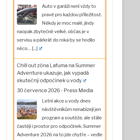
Auto v garáži není vždy to
pravé pro každou příležitost.
Někdy je moc malé, jindy
naopak zbytečně velké, občas je v
servisu a párkrát do roka by se hodilo
něco…
[...]
Chill out zóna Lafuma na Summer
Adventure ukazuje, jak vypadá
skutečný odpočinek u vody
30 července 2026
-
Press Media
Letní akce u vody dnes
návštěvníkům nenabízejí jen
program a soutěže, ale stále
častěji i prostor pro odpočinek. Summer
Adventure 2026 na to jde chytře – vedle