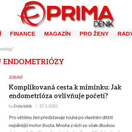
Í
FINANCE
MAGAZÍN
PRO ŽENY
RADY
etriózy"
U ENDOMETRIÓZY
ZDRAVÍ
Komplikovaná cesta k miminku: Jak
endometrióza ovlivňuje početí?
by
Erste blink
27. 1. 2026
Pro většinu žen představuje touha po vlastním dítěti
nejsilnější motor života. Mnoha z nich se však dlouhou