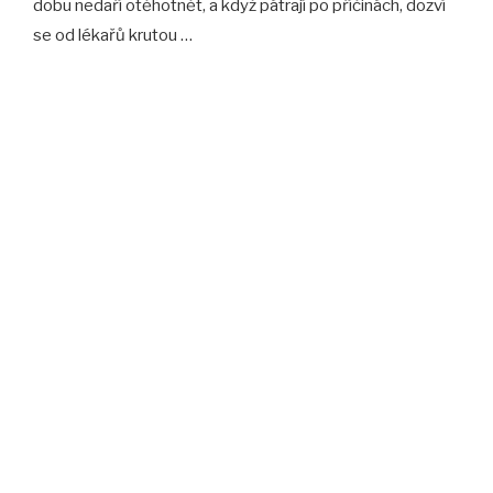
dobu nedaří otěhotnět, a když pátrají po příčinách, dozví
se od lékařů krutou …