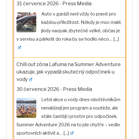
31 července 2026
-
Press Media
Auto v garáži není vždy to pravé pro
každou příležitost. Někdy je moc malé,
jindy naopak zbytečně velké, občas je
v servisu a párkrát do roka by se hodilo něco…
[...]
Chill out zóna Lafuma na Summer Adventure
ukazuje, jak vypadá skutečný odpočinek u
vody
30 července 2026
-
Press Media
Letní akce u vody dnes návštěvníkům
nenabízejí jen program a soutěže, ale
stále častěji i prostor pro odpočinek.
Summer Adventure 2026 na to jde chytře – vedle
sportovních aktivit a…
[...]