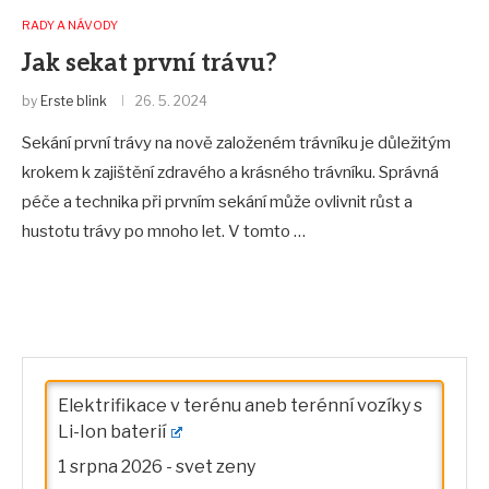
RADY A NÁVODY
Jak sekat první trávu?
by
Erste blink
26. 5. 2024
Sekání první trávy na nově založeném trávníku je důležitým
krokem k zajištění zdravého a krásného trávníku. Správná
péče a technika při prvním sekání může ovlivnit růst a
hustotu trávy po mnoho let. V tomto …
Elektrifikace v terénu aneb terénní vozíky s
Li-Ion baterií
1 srpna 2026
-
svet zeny