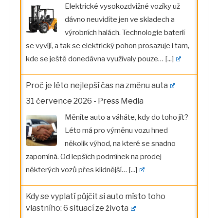
Elektrické vysokozdvižné vozíky už
dávno neuvidíte jen ve skladech a
výrobních halách. Technologie baterií
se vyvíjí, a tak se elektrický pohon prosazuje i tam,
kde se ještě donedávna využívaly pouze…
[...]
Proč je léto nejlepší čas na změnu auta
31 července 2026
-
Press Media
Měníte auto a váháte, kdy do toho jít?
Léto má pro výměnu vozu hned
několik výhod, na které se snadno
zapomíná. Od lepších podmínek na prodej
některých vozů přes klidnější…
[...]
Kdy se vyplatí půjčit si auto místo toho
vlastního: 6 situací ze života