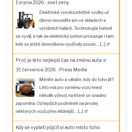
1 srpna 2026
-
svet zeny
Elektrické vysokozdvižné vozíky už
dávno neuvidíte jen ve skladech a
výrobních halách. Technologie baterií
se vyvíjí, a tak se elektrický pohon prosazuje i tam,
kde se ještě donedávna využívaly pouze…
[...]
Proč je léto nejlepší čas na změnu auta
31 července 2026
-
Press Media
Měníte auto a váháte, kdy do toho jít?
Léto má pro výměnu vozu hned
několik výhod, na které se snadno
zapomíná. Od lepších podmínek na prodej
některých vozů přes klidnější…
[...]
Kdy se vyplatí půjčit si auto místo toho