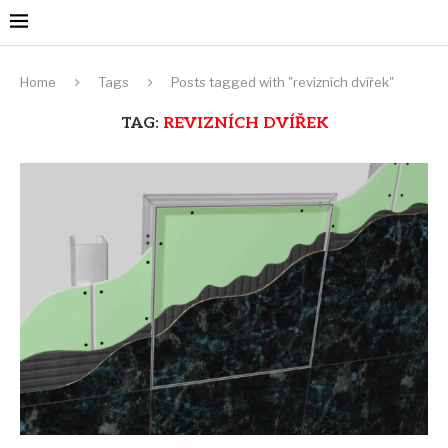
Home
Tags
Posts tagged with "revizních dvířek"
TAG:
REVIZNÍCH DVÍŘEK