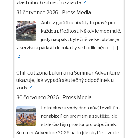
vlastního: 6 situací ze života
31 července 2026
-
Press Media
Auto v garáži není vždy to pravé pro
každou příležitost. Někdy je moc malé,
jindy naopak zbytečně velké, občas je
v servisu a párkrát do roka by se hodilo něco…
[...]
Chill out zóna Lafuma na Summer Adventure
ukazuje, jak vypadá skutečný odpočinek u
vody
30 července 2026
-
Press Media
Letní akce u vody dnes návštěvníkům
nenabízejí jen program a soutěže, ale
stále častěji i prostor pro odpočinek.
Summer Adventure 2026 na to jde chytře – vedle