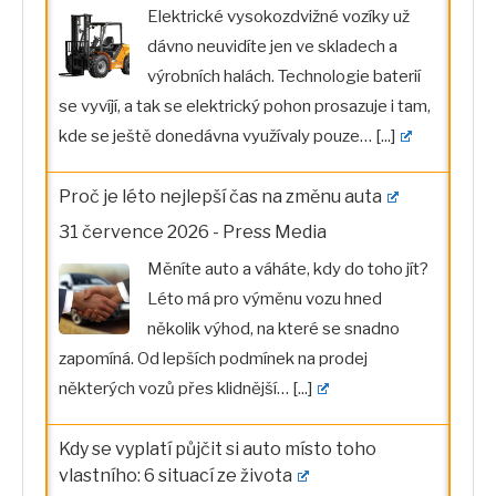
Elektrické vysokozdvižné vozíky už
dávno neuvidíte jen ve skladech a
výrobních halách. Technologie baterií
se vyvíjí, a tak se elektrický pohon prosazuje i tam,
kde se ještě donedávna využívaly pouze…
[...]
Proč je léto nejlepší čas na změnu auta
31 července 2026
-
Press Media
Měníte auto a váháte, kdy do toho jít?
Léto má pro výměnu vozu hned
několik výhod, na které se snadno
zapomíná. Od lepších podmínek na prodej
některých vozů přes klidnější…
[...]
Kdy se vyplatí půjčit si auto místo toho
vlastního: 6 situací ze života