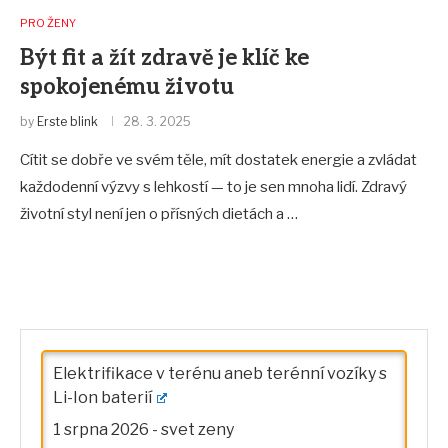
PRO ŽENY
Být fit a žít zdravě je klíč ke
spokojenému životu
by
Erste blink
28. 3. 2025
Cítit se dobře ve svém těle, mít dostatek energie a zvládat
každodenní výzvy s lehkostí — to je sen mnoha lidí. Zdravý
životní styl není jen o přísných dietách a …
Elektrifikace v terénu aneb terénní vozíky s
Li-Ion baterií
1 srpna 2026
-
svet zeny