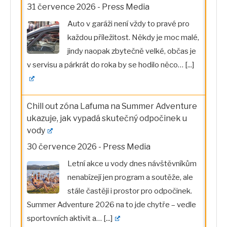
31 července 2026
-
Press Media
Auto v garáži není vždy to pravé pro
každou příležitost. Někdy je moc malé,
jindy naopak zbytečně velké, občas je
v servisu a párkrát do roka by se hodilo něco…
[...]
Chill out zóna Lafuma na Summer Adventure
ukazuje, jak vypadá skutečný odpočinek u
vody
30 července 2026
-
Press Media
Letní akce u vody dnes návštěvníkům
nenabízejí jen program a soutěže, ale
stále častěji i prostor pro odpočinek.
Summer Adventure 2026 na to jde chytře – vedle
sportovních aktivit a…
[...]