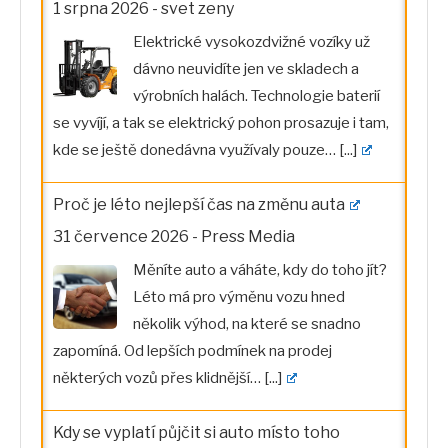
1 srpna 2026
-
svet zeny
Elektrické vysokozdvižné vozíky už
dávno neuvidíte jen ve skladech a
výrobních halách. Technologie baterií
se vyvíjí, a tak se elektrický pohon prosazuje i tam,
kde se ještě donedávna využívaly pouze…
[...]
Proč je léto nejlepší čas na změnu auta
31 července 2026
-
Press Media
Měníte auto a váháte, kdy do toho jít?
Léto má pro výměnu vozu hned
několik výhod, na které se snadno
zapomíná. Od lepších podmínek na prodej
některých vozů přes klidnější…
[...]
Kdy se vyplatí půjčit si auto místo toho