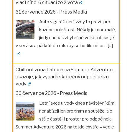
vlastního: 6 situací ze života
31 července 2026
-
Press Media
Auto v garáži není vždy to pravé pro
každou příležitost. Někdy je moc malé,
jindy naopak zbytečně velké, občas je
v servisu a párkrát do roka by se hodilo něco…
[...]
Chill out zóna Lafuma na Summer Adventure
ukazuje, jak vypadá skutečný odpočinek u
vody
30 července 2026
-
Press Media
Letní akce u vody dnes návštěvníkům
nenabízejí jen program a soutěže, ale
stále častěji i prostor pro odpočinek.
Summer Adventure 2026 na to jde chytře – vedle