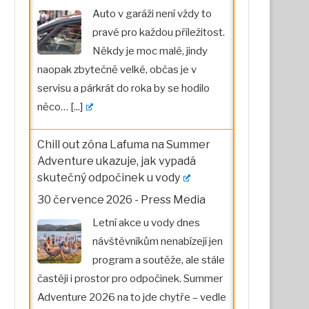
Auto v garáži není vždy to
pravé pro každou příležitost.
Někdy je moc malé, jindy
naopak zbytečně velké, občas je v
servisu a párkrát do roka by se hodilo
něco…
[...]
Chill out zóna Lafuma na Summer
Adventure ukazuje, jak vypadá
skutečný odpočinek u vody
30 července 2026
-
Press Media
Letní akce u vody dnes
návštěvníkům nenabízejí jen
program a soutěže, ale stále
častěji i prostor pro odpočinek. Summer
Adventure 2026 na to jde chytře – vedle