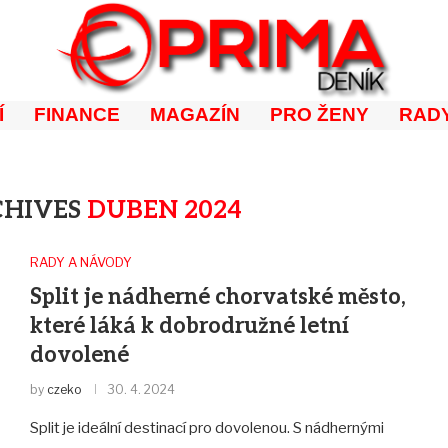
Í
FINANCE
MAGAZÍN
PRO ŽENY
RADY
CHIVES
DUBEN 2024
RADY A NÁVODY
Split je nádherné chorvatské město,
které láká k dobrodružné letní
dovolené
by
czeko
30. 4. 2024
Split je ideální destinací pro dovolenou. S nádhernými