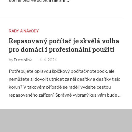
stejně teprve učíte, a tak ani …
RADY A NÁVODY
Repasovaný počítač je skvělá volba
pro domácí i profesionální použití
by
Erste blink
4. 4. 2024
Potřebujete opravdu špičkový počítač/notebook, ale
nemůžete si dovolit utrácet za něj desítky a desítky tisíc
korun? V takovém případě se raději vydejte cestou
repasovaného zařízení. Správně vybraný kus vám bude …