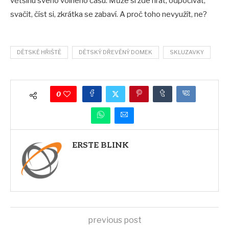
většinu svého volného času. Může si zde hrát, odpočívat,
svačit, číst si, zkrátka se zabaví. A proč toho nevyužít, ne?
DĚTSKÉ HŘIŠTĚ
DĚTSKÝ DŘEVĚNÝ DOMEK
SKLUZAVKY
0
ERSTE BLINK
previous post