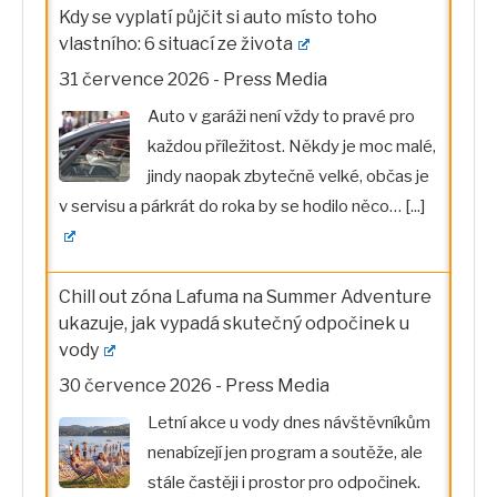
Kdy se vyplatí půjčit si auto místo toho
vlastního: 6 situací ze života
31 července 2026
-
Press Media
Auto v garáži není vždy to pravé pro
každou příležitost. Někdy je moc malé,
jindy naopak zbytečně velké, občas je
v servisu a párkrát do roka by se hodilo něco…
[...]
Chill out zóna Lafuma na Summer Adventure
ukazuje, jak vypadá skutečný odpočinek u
vody
30 července 2026
-
Press Media
Letní akce u vody dnes návštěvníkům
nenabízejí jen program a soutěže, ale
stále častěji i prostor pro odpočinek.