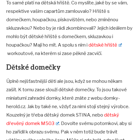
To samé platí na dětská hřiště. Co myslíte, jaké by se vám,
respektive vašim capartům zamlouvalo? Hřiště s
domečkem, houpačkou, pískovištěm, nebo zmíněnou
skluzavkou? Nebo by je rádi zkombinovali? Jejich ideálem by
mohlo být dětské hřiště s domečkem, skluzavkou i
houpačkou? Mají ho mít. A spolu s ním i
dětské hřiště
workoutové, na kterém si zase pěkně zacvičí.
Dětské domečky
Úplně nejšťastnější děti ale jsou, když se mohou někam
zašít. K tomu zase slouží dětské domečky. To jsou takové
miniaturní zahradní domky, které znáte z webu domky-
herold.cz. Jak by také ne, vždyť za nimi stojí stejný výrobce.
Kouzelný je třeba dětský domek STINA, nebo
dětský
dřevěný domek M503
. Dovolte svému potomkovi, aby si
ho zařídil k obrazu svému. Pak v něm totiž bude trávit