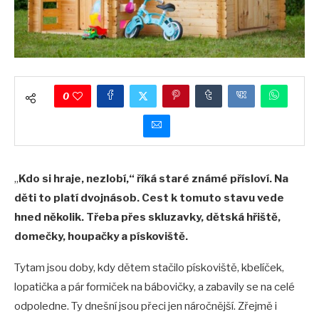
0
„
Kdo si hraje, nezlobí,“ říká staré známé přísloví. Na
děti to platí dvojnásob. Cest k tomuto stavu vede
hned několik. Třeba přes skluzavky, dětská hřiště,
domečky, houpačky a pískoviště.
Tytam jsou doby, kdy dětem stačilo pískoviště, kbelíček,
lopatička a pár formiček na bábovičky, a zabavily se na celé
odpoledne. Ty dnešní jsou přeci jen náročnější. Zřejmě i