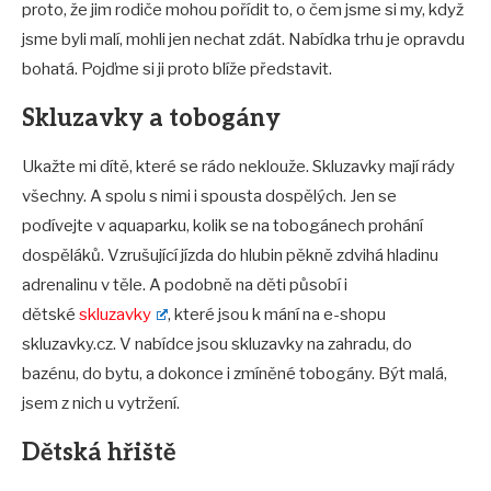
proto, že jim rodiče mohou pořídit to, o čem jsme si my, když
jsme byli malí, mohli jen nechat zdát. Nabídka trhu je opravdu
bohatá. Pojďme si ji proto blíže představit.
Skluzavky a tobogány
Ukažte mi dítě, které se rádo neklouže. Skluzavky mají rády
všechny. A spolu s nimi i spousta dospělých. Jen se
podívejte v aquaparku, kolik se na tobogánech prohání
dospěláků. Vzrušující jízda do hlubin pěkně zdvihá hladinu
adrenalinu v těle. A podobně na děti působí i
dětské
skluzavky
, které jsou k mání na e-shopu
skluzavky.cz. V nabídce jsou skluzavky na zahradu, do
bazénu, do bytu, a dokonce i zmíněné tobogány. Být malá,
jsem z nich u vytržení.
Dětská hřiště