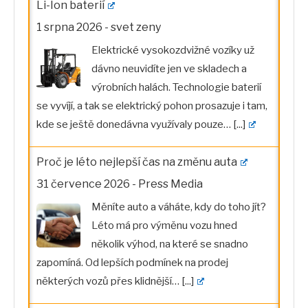
Li-Ion baterií
1 srpna 2026
-
svet zeny
Elektrické vysokozdvižné vozíky už
dávno neuvidíte jen ve skladech a
výrobních halách. Technologie baterií
se vyvíjí, a tak se elektrický pohon prosazuje i tam,
kde se ještě donedávna využívaly pouze…
[...]
Proč je léto nejlepší čas na změnu auta
31 července 2026
-
Press Media
Měníte auto a váháte, kdy do toho jít?
Léto má pro výměnu vozu hned
několik výhod, na které se snadno
zapomíná. Od lepších podmínek na prodej
některých vozů přes klidnější…
[...]