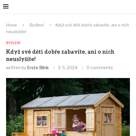
Home
Bydlení
Když své děti dobře zabavíte, ani o nich
neuslyšíte!
BYDLENÍ
Když své děti dobře zabavíte, ani o nich
neuslyšíte!
written by
Erste Blink
3. 5. 2024
0 comments