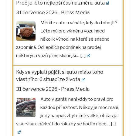
Proč je léto nejlepší čas na změnu auta
31 července 2026
-
Press Media
Měníte auto a váháte, kdy do toho jít?
Léto má pro výměnu vozu hned
několik výhod, na které se snadno
zapomíná. Od lepších podmínek na prodej
některých vozů přes klidnější…
[...]
Kdy se vyplatí půjčit si auto místo toho
vlastního: 6 situací ze života
31 července 2026
-
Press Media
Auto v garáži není vždy to pravé pro
každou příležitost. Někdy je moc malé,
jindy naopak zbytečně velké, občas je
v servisu a párkrát do roka by se hodilo něco…
[...]