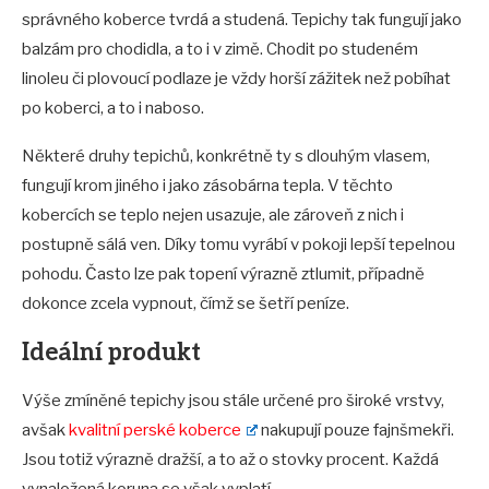
správného koberce tvrdá a studená. Tepichy tak fungují jako
balzám pro chodidla, a to i v zimě. Chodit po studeném
linoleu či plovoucí podlaze je vždy horší zážitek než pobíhat
po koberci, a to i naboso.
Některé druhy tepichů, konkrétně ty s dlouhým vlasem,
fungují krom jiného i jako zásobárna tepla. V těchto
kobercích se teplo nejen usazuje, ale zároveň z nich i
postupně sálá ven. Díky tomu vyrábí v pokoji lepší tepelnou
pohodu. Často lze pak topení výrazně ztlumit, případně
dokonce zcela vypnout, čímž se šetří peníze.
Ideální produkt
Výše zmíněné tepichy jsou stále určené pro široké vrstvy,
avšak
kvalitní perské koberce
nakupují pouze fajnšmekři.
Jsou totiž výrazně dražší, a to až o stovky procent. Každá