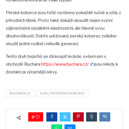
vynaložená koruna se však vyplatí.
Perské koberce jsou totiž vyrobeny pokaždé ručně a vždy z
přírodních látek. Proto také dokáží okouzlit nejen svými
výjimečnými vizuálními vlastnostmi, ale hlavně svou
dlouhověkostí. Dobře udržovaný perský koberec zvládne
sloužit jedné rodině i několik generací.
Tento druh tepichů se dá koupit leckde, ovšem jen v
obchodě Buchara
https://www.buchara.cz/
jsou někdy k
dostání za výraznější slevy.
BUCHARA.CZ
KVALITNÍ PERSKÉ KOBERCE
0