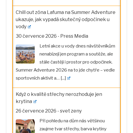
Chill out zóna Lafuma na Summer Adventure
ukazuje, jak vypadá skutečný odpočinek u
vody
30 července 2026
-
Press Media
Letní akce u vody dnes návštěvníkům
nenabízejí jen program a soutěže, ale
stále častěji i prostor pro odpočinek.
Summer Adventure 2026 na to jde chytře – vedle
sportovních aktivit a…
[...]
Když o kvalitě střechy nerozhoduje jen
krytina
26 července 2026
-
svet zeny
Při pohledu na dům nás většinou
zaujme tvar střechy, barva krytiny