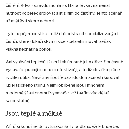
čištění. Kdysi opravdu mohla rozlitá polévka znamenat
nutnost koberec srolovat a jít s ním do čistírny. Tento scénář
už naštěstí skoro nehrozí.
Tyto nepříjemnosti se totiž dají odstranit specializovanými
čističi, které dokáží skvrnu sice zcela eliminovat, avšak
vlákna nechat na pokoji.
Ani vysávání tepichů již není tak úmorné jako dříve. Současné
vysavače pracují mnohem efektivněji, a tudíž člověku práce
rychleji utíká. Navíc není potřeba si do domácnosti kupovat
lux klasického střihu. Velmi oblíbené jsou i mnohem
modernější autonomní vysavače, jež takřka vše dělají
samostatně.
Jsou teplé a měkké
Ať už si koupíme do bytu jakoukoliv podlahu, vždy bude bez