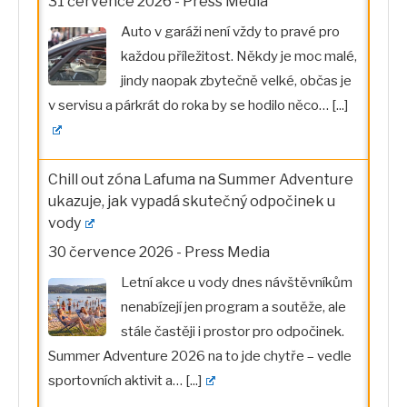
31 července 2026
-
Press Media
Auto v garáži není vždy to pravé pro
každou příležitost. Někdy je moc malé,
jindy naopak zbytečně velké, občas je
v servisu a párkrát do roka by se hodilo něco…
[...]
Chill out zóna Lafuma na Summer Adventure
ukazuje, jak vypadá skutečný odpočinek u
vody
30 července 2026
-
Press Media
Letní akce u vody dnes návštěvníkům
nenabízejí jen program a soutěže, ale
stále častěji i prostor pro odpočinek.
Summer Adventure 2026 na to jde chytře – vedle
sportovních aktivit a…
[...]