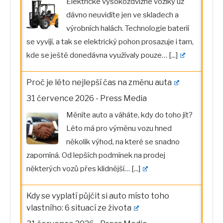
Elektrické vysokozdvižné vozíky už
dávno neuvidíte jen ve skladech a
výrobních halách. Technologie baterií
se vyvíjí, a tak se elektrický pohon prosazuje i tam,
kde se ještě donedávna využívaly pouze…
[...]
Proč je léto nejlepší čas na změnu auta
31 července 2026
-
Press Media
Měníte auto a váháte, kdy do toho jít?
Léto má pro výměnu vozu hned
několik výhod, na které se snadno
zapomíná. Od lepších podmínek na prodej
některých vozů přes klidnější…
[...]
Kdy se vyplatí půjčit si auto místo toho
vlastního: 6 situací ze života