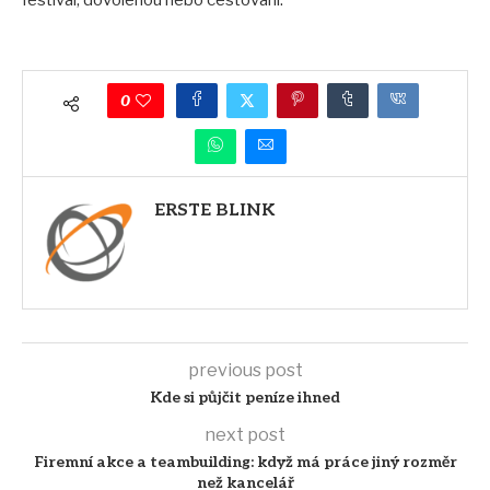
festival, dovolenou nebo cestování.
0
ERSTE BLINK
previous post
Kde si půjčit peníze ihned
next post
Firemní akce a teambuilding: když má práce jiný rozměr
než kancelář