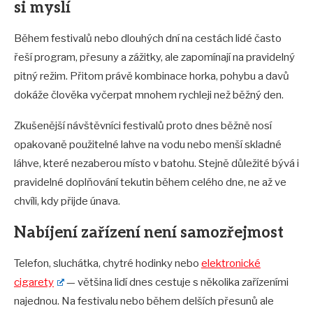
si myslí
Během festivalů nebo dlouhých dní na cestách lidé často
řeší program, přesuny a zážitky, ale zapomínají na pravidelný
pitný režim. Přitom právě kombinace horka, pohybu a davů
dokáže člověka vyčerpat mnohem rychleji než běžný den.
Zkušenější návštěvníci festivalů proto dnes běžně nosí
opakovaně použitelné lahve na vodu nebo menší skladné
láhve, které nezaberou místo v batohu. Stejně důležité bývá i
pravidelné doplňování tekutin během celého dne, ne až ve
chvíli, kdy přijde únava.
Nabíjení zařízení není samozřejmost
Telefon, sluchátka, chytré hodinky nebo
elektronické
cigarety
— většina lidí dnes cestuje s několika zařízeními
najednou. Na festivalu nebo během delších přesunů ale