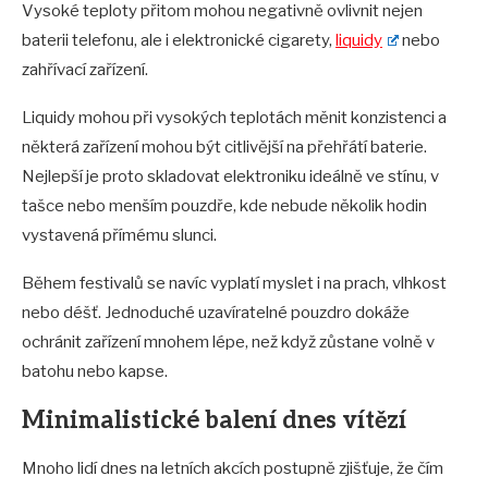
Vysoké teploty přitom mohou negativně ovlivnit nejen
baterii telefonu, ale i elektronické cigarety,
liquidy
nebo
zahřívací zařízení.
Liquidy mohou při vysokých teplotách měnit konzistenci a
některá zařízení mohou být citlivější na přehřátí baterie.
Nejlepší je proto skladovat elektroniku ideálně ve stínu, v
tašce nebo menším pouzdře, kde nebude několik hodin
vystavená přímému slunci.
Během festivalů se navíc vyplatí myslet i na prach, vlhkost
nebo déšť. Jednoduché uzavíratelné pouzdro dokáže
ochránit zařízení mnohem lépe, než když zůstane volně v
batohu nebo kapse.
Minimalistické balení dnes vítězí
Mnoho lidí dnes na letních akcích postupně zjišťuje, že čím