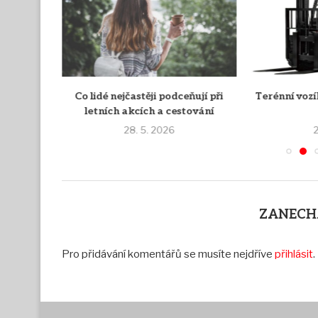
 víc aneb
Co lidé nejčastěji podceňují při
Terénní vozík
únavou a
letních akcích a cestování
28. 5. 2026
2
ZANECH
Pro přidávání komentářů se musíte nejdříve
přihlásit
.