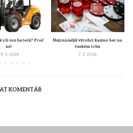
 s li-ion baterií? Proč
Nejznámější výrobci kasino her na
ne!
českém trhu
9. 3. 2026
7. 2. 2026
AT KOMENTÁŘ