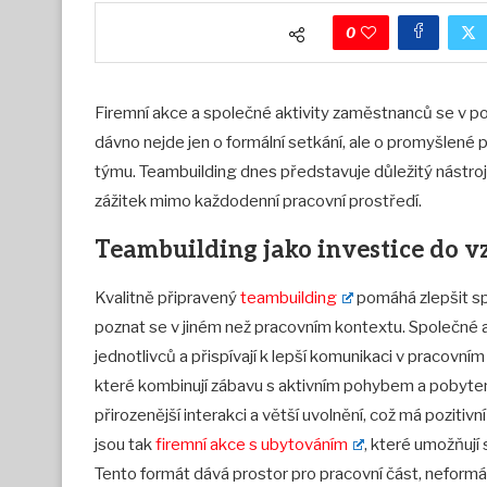
0
Firemní akce a společné aktivity zaměstnanců se v pos
dávno nejde jen o formální setkání, ale o promyšlené 
týmu. Teambuilding dnes představuje důležitý nástroj
zážitek mimo každodenní pracovní prostředí.
Teambuilding jako investice do v
Kvalitně připravený
teambuilding
pomáhá zlepšit sp
poznat se v jiném než pracovním kontextu. Společné ak
jednotlivců a přispívají k lepší komunikaci v pracovním 
které kombinují zábavu s aktivním pohybem a pobyte
přirozenější interakci a větší uvolnění, což má poziti
jsou tak
firemní akce s ubytováním
, které umožňují 
Tento formát dává prostor pro pracovní část, neformáln