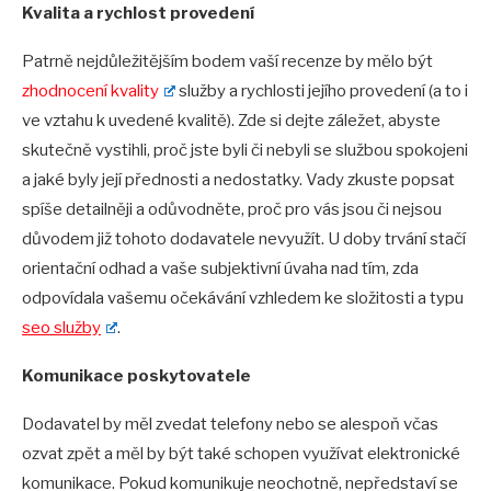
Kvalita a rychlost provedení
Patrně nejdůležitějším bodem vaší recenze by mělo být
zhodnocení kvality
služby a rychlosti jejího provedení (a to i
ve vztahu k uvedené kvalitě). Zde si dejte záležet, abyste
skutečně vystihli, proč jste byli či nebyli se službou spokojeni
a jaké byly její přednosti a nedostatky. Vady zkuste popsat
spíše detailněji a odůvodněte, proč pro vás jsou či nejsou
důvodem již tohoto dodavatele nevyužít. U doby trvání stačí
orientační odhad a vaše subjektivní úvaha nad tím, zda
odpovídala vašemu očekávání vzhledem ke složitosti a typu
seo
slu
žby
.
Komunikace poskytovatele
Dodavatel by měl zvedat telefony nebo se alespoň včas
ozvat zpět a měl by být také schopen využívat elektronické
komunikace. Pokud komunikuje neochotně, nepředstaví se