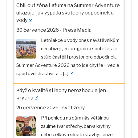
Chill out zóna Lafuma na Summer Adventure
ukazuje, jak vypadá skutečný odpočinek u
vody
30 července 2026
-
Press Media
Letní akce u vody dnes návštěvníkům
nenabízejí jen program a soutěže, ale
stále častěji i prostor pro odpočinek.
Summer Adventure 2026 na to jde chytře – vedle
sportovních aktivit a…
[...]
Když o kvalitě střechy nerozhoduje jen
krytina
26 července 2026
-
svet zeny
Při pohledu na dům nás většinou
zaujme tvar střechy, barva krytiny
nebo celková silueta stavby. Jenže