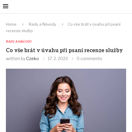
Home
Rady a Návody
Co vše brát v úvahu při psaní
recenze služby
RADY A NÁVODY
Co vše brát v úvahu při psaní recenze služby
written by
Czeko
17. 2. 2023
0 comments