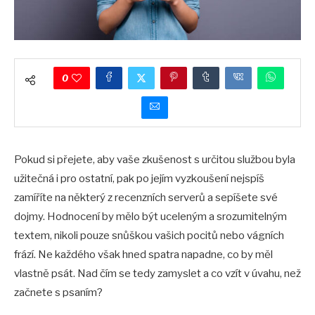
0
Pokud si přejete, aby vaše zkušenost s určitou službou byla
užitečná i pro ostatní, pak po jejím vyzkoušení nejspíš
zamíříte na některý z recenzních serverů a sepíšete své
dojmy. Hodnocení by mělo být uceleným a srozumitelným
textem, nikoli pouze snůškou vašich pocitů nebo vágních
frází. Ne každého však hned spatra napadne, co by měl
vlastně psát. Nad čím se tedy zamyslet a co vzít v úvahu, než
začnete s psaním?