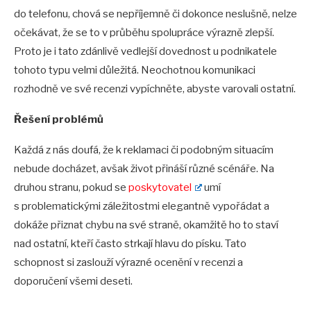
do telefonu, chová se nepříjemně či dokonce neslušně, nelze
očekávat, že se to v průběhu spolupráce výrazně zlepší.
Proto je i tato zdánlivě vedlejší dovednost u podnikatele
tohoto typu velmi důležitá. Neochotnou komunikaci
rozhodně ve své recenzi vypíchněte, abyste varovali ostatní.
Řešení probl
é
mů
Každá z nás doufá, že k reklamaci či podobným situacím
nebude docházet, avšak život přináší různé scénáře. Na
druhou stranu, pokud se
poskytovatel
umí
s problematickými záležitostmi elegantně vypořádat a
dokáže přiznat chybu na své straně, okamžitě ho to staví
nad ostatní, kteří často strkají hlavu do písku. Tato
schopnost si zaslouží výrazné ocenění v recenzi a
doporučení všemi deseti.