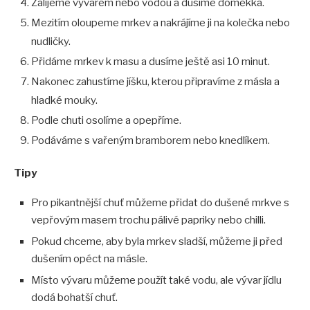
Zalijeme vývarem nebo vodou a dusíme doměkka.
Mezitím oloupeme mrkev a nakrájíme ji na kolečka nebo
nudličky.
Přidáme mrkev k masu a dusíme ještě asi 10 minut.
Nakonec zahustíme jíšku, kterou připravíme z másla a
hladké mouky.
Podle chuti osolíme a opepříme.
Podáváme s vařeným bramborem nebo knedlíkem.
Tipy
Pro pikantnější chuť můžeme přidat do dušené mrkve s
vepřovým masem trochu pálivé papriky nebo chilli.
Pokud chceme, aby byla mrkev sladší, můžeme ji před
dušením opéct na másle.
Místo vývaru můžeme použít také vodu, ale vývar jídlu
dodá bohatší chuť.