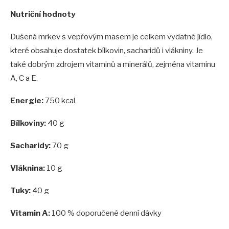
Nutriční hodnoty
Dušená mrkev s vepřovým masem je celkem vydatné jídlo,
které obsahuje dostatek bílkovin, sacharidů i vlákniny. Je
také dobrým zdrojem vitaminů a minerálů, zejména vitaminu
A, C a E.
Energie:
750 kcal
Bílkoviny:
40 g
Sacharidy:
70 g
Vláknina:
10 g
Tuky:
40 g
Vitamin A:
100 % doporučené denní dávky