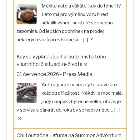
Měníte auto a váháte, kdy do toho jít?
Léto má pro výměnu vozu hned
několik výhod, na které se snadno
zapomíná. Od lepších podmínek na prodej
některých vozů přes klidnější…
[...]
Kdy se vyplatí půjčit si auto místo toho
vlastního: 6 situací ze života
31 července 2026
-
Press Media
Auto v garáži není vždy to pravé pro
každou příležitost. Někdy je moc malé,
jindy naopak zbytečně velké, občas je
v servisu a párkrát do roka by se hodilo něco…
[...]
Chill out zóna Lafuma na Summer Adventure