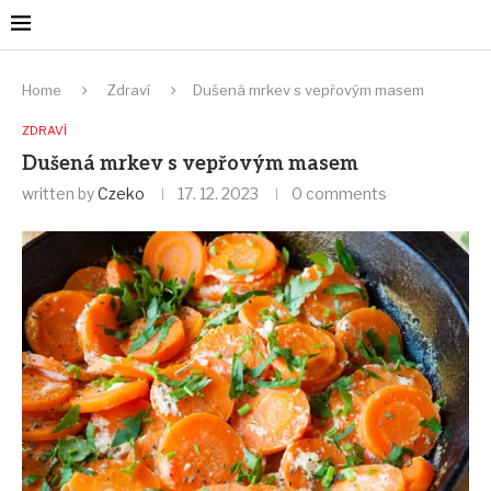
Home
Zdraví
Dušená mrkev s vepřovým masem
ZDRAVÍ
Dušená mrkev s vepřovým masem
written by
Czeko
17. 12. 2023
0 comments