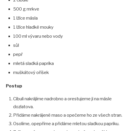
2 cibule
500 g mrkve
1 lžíce másla
1 lžíce hladké mouky
100 ml vývaru nebo vody
sůl
pepř
mletá sladká paprika
muškátový oříšek
Postup
Cibuli nakrájíme nadrobno a orestujeme ji na másle
dozlatova.
Přidáme nakrájené maso a opečeme ho ze všech stran.
Osolíme, opepříme a přidáme mletou sladkou papriku.