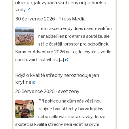
ukazuje, jak vypadá skutečný odpočinek u
vody
30 července 2026
-
Press Media
Letní akce u vody dnes návštěvníkům
nenabízejí jen program a soutěže, ale
stále častěji i prostor pro odpočinek.
Summer Adventure 2026 na to jde chytře – vedle
sportovních aktivit a…
[...]
Když o kvalitě střechy nerozhoduje jen
krytina
26 července 2026
-
svet zeny
Při pohledu na dům nás většinou
zaujme tvar střechy, barva krytiny
nebo celková silueta stavby. Jenže
skutečná kvalita střechy není vidět na první