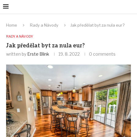
Home
Rady a Návody
Jak předělat byt za nula eur?
RADY A NÁVODY
Jak předělat byt za nula eur?
written by
Erste Blink
19. 8. 2022
0 comments