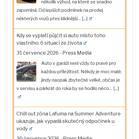
několik výhod, na které se snadno
zapomíná. Od lepších podmínek na prodej
některých vozů přes klidnější…
[...]
Kdy se vyplatí půjčit si auto místo toho
vlastního: 6 situací ze života
31 července 2026
-
Press Media
Auto v garáži není vždy to pravé pro
každou příležitost. Někdy je moc malé,
jindy naopak zbytečně velké, občas je
v servisu a párkrát do roka by se hodilo něco…
[...]
Chill out zóna Lafuma na Summer Adventure
ukazuje, jak vypadá skutečný odpočinek u
vody
30 července 2026
-
Press Media