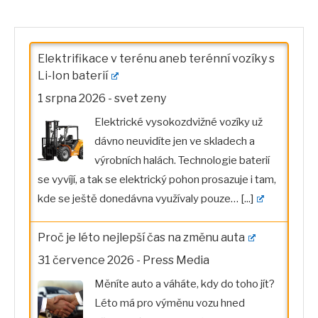
Elektrifikace v terénu aneb terénní vozíky s
Li-Ion baterií
1 srpna 2026
-
svet zeny
Elektrické vysokozdvižné vozíky už
dávno neuvidíte jen ve skladech a
výrobních halách. Technologie baterií
se vyvíjí, a tak se elektrický pohon prosazuje i tam,
kde se ještě donedávna využívaly pouze…
[...]
Proč je léto nejlepší čas na změnu auta
31 července 2026
-
Press Media
Měníte auto a váháte, kdy do toho jít?
Léto má pro výměnu vozu hned