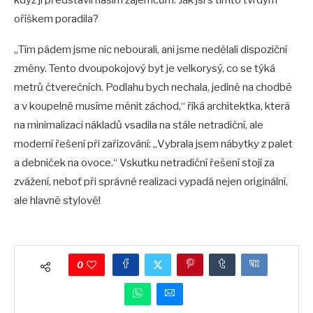
když ji představil našim zájemcům. Jak jsi s tímto tvrdým
oříškem poradila?
„Tím pádem jsme nic nebourali, ani jsme nedělali dispoziční
změny. Tento dvoupokojový byt je velkorysý, co se týká
metrů čtverečních. Podlahu bych nechala, jedině na chodbě
a v koupelně musíme měnit záchod,“ říká architektka, která
na minimalizaci nákladů vsadila na stále netradiční, ale
moderní řešení při zařizování: „Vybrala jsem nábytky z palet
a debniček na ovoce.“ Vskutku netradiční řešení stojí za
zvážení, neboť při správné realizaci vypadá nejen originální,
ale hlavně stylově!
0