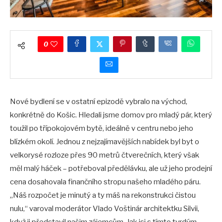
0
Nové bydlení se v ostatní epizodě vybralo na východ,
konkrétně do Košic. Hledali jsme domov pro mladý pár, který
toužil po třípokojovém bytě, ideálně v centru nebo jeho
blízkém okolí. Jednou z nejzajímavějších nabídek byl byt o
velkorysé rozloze přes 90 metrů čtverečních, který však
měl malý háček – potřeboval předělávku, ale už jeho prodejní
cena dosahovala finančního stropu našeho mladého páru.
„Náš rozpočet je minutý a ty máš na rekonstrukci čistou
nulu,“ varoval moderátor Vlado Voštinár architektku Silvii,