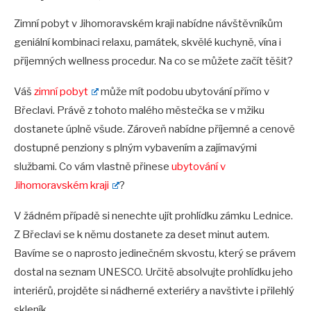
Zimní pobyt v Jihomoravském kraji nabídne návštěvníkům
geniální kombinaci relaxu, památek, skvělé kuchyně, vína i
příjemných wellness procedur. Na co se můžete začít těšit?
Váš
zimní pobyt
může mít podobu ubytování přímo v
Břeclavi. Právě z tohoto malého městečka se v mžiku
dostanete úplně všude. Zároveň nabídne příjemné a cenově
dostupné penziony s plným vybavením a zajímavými
službami. Co vám vlastně přinese
ubytování v
Jihomoravském kraji
?
V žádném případě si nenechte ujít prohlídku zámku Lednice.
Z Břeclavi se k němu dostanete za deset minut autem.
Bavíme se o naprosto jedinečném skvostu, který se právem
dostal na seznam UNESCO. Určitě absolvujte prohlídku jeho
interiérů, projděte si nádherné exteriéry a navštivte i přilehlý
skleník.