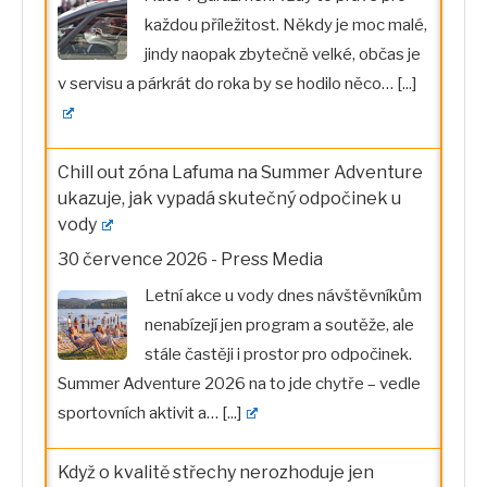
každou příležitost. Někdy je moc malé,
jindy naopak zbytečně velké, občas je
v servisu a párkrát do roka by se hodilo něco…
[...]
Chill out zóna Lafuma na Summer Adventure
ukazuje, jak vypadá skutečný odpočinek u
vody
30 července 2026
-
Press Media
Letní akce u vody dnes návštěvníkům
nenabízejí jen program a soutěže, ale
stále častěji i prostor pro odpočinek.
Summer Adventure 2026 na to jde chytře – vedle
sportovních aktivit a…
[...]
Když o kvalitě střechy nerozhoduje jen