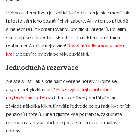
Pěknou alternativou je i valtický zámek. Ten je sice menší, ale
i přesto vám jeho poznání chvíli zabere. Ani v tomto případě
si nenechte ujít komentovanou prohlídku interiérů. Po jejím
skončení se odměňte a skočte si do některé z místních
restaurací. A ochutnejte víno!
Dovolená v Jihomoravském
kraji
bez vína by byla poněkud zvláštní.
Jednoduchá rezervace
Nejste si jistí, jak a kde najít ověřené hotely? Bojíte se,
abyste nebyli zklamaní?
Pak si vyhledejte potřebné
ubytování na Hotel.cz
. Tento oblíbený portál vám na
základě několika kliknutí myši předvede celou řadu kvalitních
penzionů i hotelů. Ihned zjistíte vše potřebné, zakliknete
rezervaci a v mžiku obdržíte potvrzení do své e-mailové
adresy.