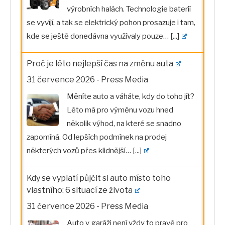
výrobních halách. Technologie baterií
se vyvíjí, a tak se elektrický pohon prosazuje i tam,
kde se ještě donedávna využívaly pouze…
[...]
Proč je léto nejlepší čas na změnu auta
31 července 2026
-
Press Media
Měníte auto a váháte, kdy do toho jít?
Léto má pro výměnu vozu hned
několik výhod, na které se snadno
zapomíná. Od lepších podmínek na prodej
některých vozů přes klidnější…
[...]
Kdy se vyplatí půjčit si auto místo toho
vlastního: 6 situací ze života
31 července 2026
-
Press Media
Auto v garáži není vždy to pravé pro