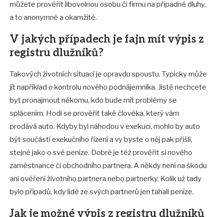
můžete prověřit libovolnou osobu či firmu na případné dluhy,
a to anonymně a okamžitě.
V jakých případech je fajn mít výpis z
registru dlužníků?
Takových životních situací je opravdu spoustu. Typicky může
jít například o kontrolu nového podnájemníka. Jistě nechcete
byt pronajmout někomu, kdo bude mít problémy se
splácením. Hodí se prověřit také člověka, který vám
prodává auto. Kdyby byl náhodou v exekuci, mohlo by auto
být součástí exekučního řízení a vy byste o něj pak přišli,
stejně jako o své peníze. Dobré je též prověřit si nového
zaměstnance či obchodního partnera. A někdy není na škodu
ani ověření životního partnera nebo partnerky. Kolik už tady
bylo případů, kdy lidé ze svých partnerů jen tahali peníze.
Jak je možné výpis z registru dlužníků