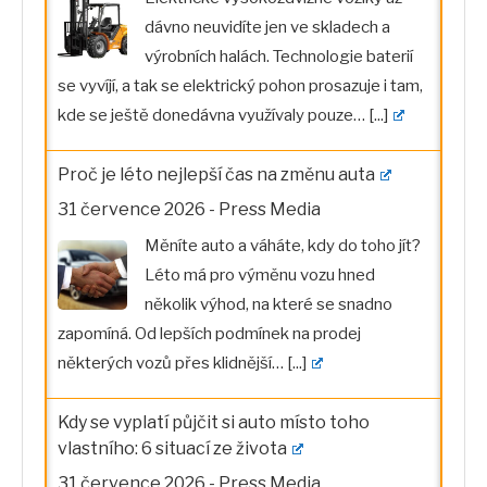
dávno neuvidíte jen ve skladech a
výrobních halách. Technologie baterií
se vyvíjí, a tak se elektrický pohon prosazuje i tam,
kde se ještě donedávna využívaly pouze…
[...]
Proč je léto nejlepší čas na změnu auta
31 července 2026
-
Press Media
Měníte auto a váháte, kdy do toho jít?
Léto má pro výměnu vozu hned
několik výhod, na které se snadno
zapomíná. Od lepších podmínek na prodej
některých vozů přes klidnější…
[...]
Kdy se vyplatí půjčit si auto místo toho
vlastního: 6 situací ze života
31 července 2026
-
Press Media