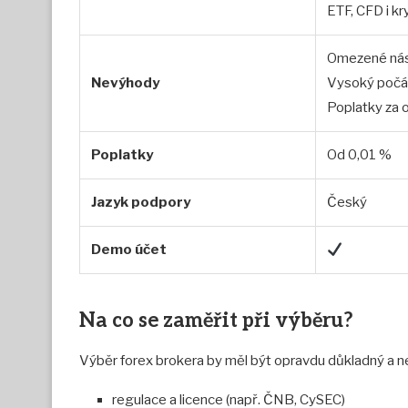
ETF, CFD i kr
Omezené nás
Nevýhody
Vysoký počát
Poplatky za 
Poplatky
Od 0,01 %
Jazyk podpory
Český
Demo účet
Na co se zaměřit při výběru?
Výběr forex brokera by měl být opravdu důkladný a n
regulace a licence (např. ČNB, CySEC)