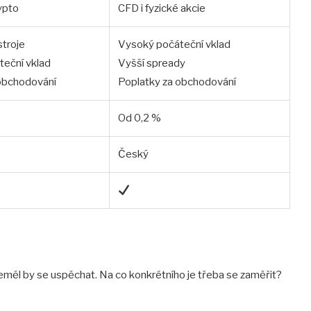
ypto
CFD i fyzické akcie
troje
Vysoký počáteční vklad
eční vklad
Vyšší spready
obchodování
Poplatky za obchodování
Od 0,2 %
Český
eměl by se uspěchat. Na co konkrétního je třeba se zaměřit?