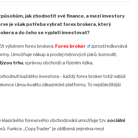
způsobům, jak zhodnotit své finance, a mezi investory
rve je však potřeba vybrat forex brokera, který
rokera a do čeho se vyplatí investovat?
ačít výběrem forex brokera.
Forex broker
zprostředkovává
formy. Umožňuje nákup a prodej měnových párů, komodit,
lýzou trhu
, správou obchodů a řízením rizika.
rozhodnutí každého investora – každý forex broker totiž nabízí
konce i jinou kvalitu zákaznické platformy. To nejdůležitější
ě klasického forexového obchodování umožňuje tzv.
sociální
rů. Funkce „CopyTrader“ je oblíbená zejména mezi