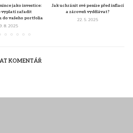
mince jako investice:
Jak uchránit své peníze před inflací
 vyplatí zařadit
a zároveň vydělávat?
 do vašeho portfolia
22. 5. 2025
9. 8. 2025
AT KOMENTÁŘ