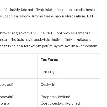
e může každý, kdo má uživatelské jméno nebo e-mail a heslo,
le účet či Facebook. Kromě forexu nabízí eToro i
akcie, ETF
D broker, regulovaný CySEC a ČNB. TopForex se zaměřuje
ndardního účtu navíc poskytuje i individuální konzultace s
í přístup nejen k forexovým párům, nýbrž i akciím a komoditám.
TopForex
ČNB, CySEC
pokročilí
Český trh
hodování
Podpora v češtině
tforma
Účet v českých korunách