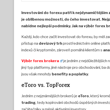
Investování do forexu patří k nejdynamičtějším 
je oblíbenou možností, do čeho investovat. Nejp
nabídne nejlepší podmínky. Jak na výběr forex b
Každý, kdo chce začít investovat do forexu, by měl z
přístup na
devizový trh
prostřednictvím online plat
indexů či kryptoměn, zároveň pomáhá klientům s
ana
Výběr forex brokera
je jedním z nejdůležitějších 
jiný typ platformy, jiné nástroje pro obchodování, ba do
jsou však mnohdy
benefity a poplatky
.
eToro vs. TopForex
Jedním z nejznámějších brokerů je
eToro
, který krom
trading
, tedy kopírování obchodů úspěšných investo
začátečníky a méně aktivními investory.