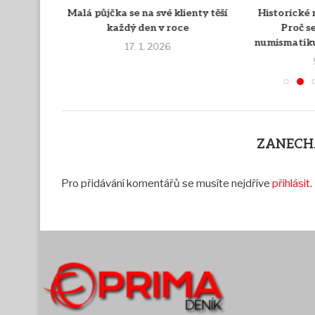
ihned
Malá půjčka se na své klienty těší
Historické 
každý den v roce
Proč se
numismatiku
17. 1. 2026
ZANECH
Pro přidávání komentářů se musíte nejdříve
přihlásit
.