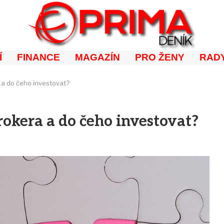
Í
FINANCE
MAGAZÍN
PRO ŽENY
RADY
a a do čeho investovat?
rokera a do čeho investovat?