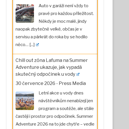
Auto v garáži není vždy to
pravé pro každou příležitost.
Někdy je moc malé, jindy
naopak zbytečně velké, občas je v
servisu a párkrát do roka by se hodilo
něco…
[...]
Chill out zóna Lafuma na Summer
Adventure ukazuje, jak vypadá
skutečný odpočinek u vody
30 července 2026
-
Press Media
Letní akce u vody dnes
návštěvníkům nenabízejí jen
program a soutěže, ale stále
častěji i prostor pro odpočinek. Summer
Adventure 2026 na to jde chytře – vedle