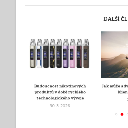
DALŠÍ Č
 přežít
Budoucnost nikotinových
Jak může adv
atit rozum
produktů v době rychlého
klie
technologického vývoje
30. 3. 2026