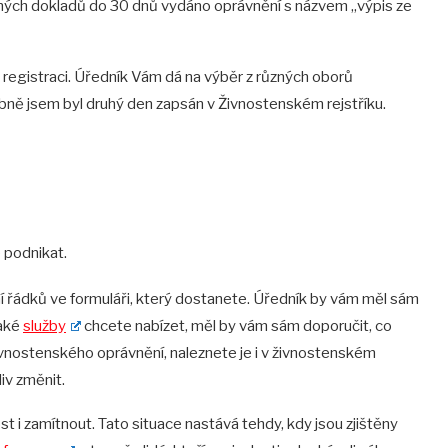
ných dokladů do 30 dnů vydáno oprávnění s názvem „výpis ze
registraci. Úředník Vám dá na výběr z různých oborů
obně jsem byl druhý den zapsán v Živnostenském rejstříku.
 podnikat.
í řádků ve formuláři, který dostanete. Úředník by vám měl sám
jaké
slu
žby
chcete nabízet, měl by vám sám doporučit, co
ivnostenského oprávnění, naleznete je i v živnostenském
iv změnit.
st i zamítnout. Tato situace nastává tehdy, kdy jsou zjištěny