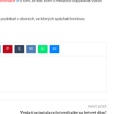
nformace
o tom, že lidé, kteří v minulosti odpykávali výkon
i podnikat v oborech, ve kterých spáchali trestnou
next post
Vyplatí se instalace fotovoltaiky na bytový dům?