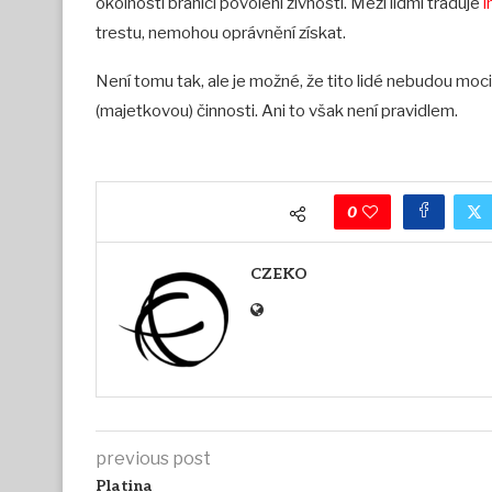
okolnosti bránící povolení živnosti. Mezi lidmi traduje
i
trestu, nemohou oprávnění získat.
Není tomu tak, ale je možné, že tito lidé nebudou moc
(majetkovou) činnosti. Ani to však není pravidlem.
0
CZEKO
previous post
Platina