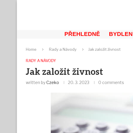
PŘEHLEDNĚ
BYDLEN
Home
Rady a Návody
Jak založit živnost
RADY A NÁVODY
Jak založit živnost
written by
Czeko
20. 3. 2023
0 comments