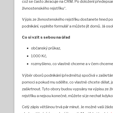
což se často zkracuje na CRM. Po doložení předepsa
živnostenského rejstříku“.
Výpis ze živnostenského rejstříku dostanete hned po 
podnikání, vyplníte formulář a můžete jít domů. Já os
Co si vzít s sebou na úřad
občanský průkaz,
1000 Kč,
rozmyšleno, co vlastně chceme a v čem chceme
Výběr oborů podnikání (předmětu) spočívá v zaškrtán
pomoci a pokud mu sdělíte, co vlastně chcete dělat, 
zaškrtnout. Tyto obory budou vypsány na výpisu ze ž
rejstříku a nejsou konečné, můžete si je nechat kdykol
Celý zápis většinou trvá pár minut. Je možné vaši žádo