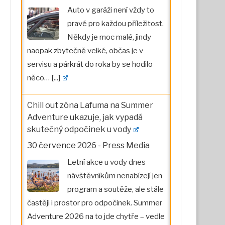
Auto v garáži není vždy to
pravé pro každou příležitost.
Někdy je moc malé, jindy
naopak zbytečně velké, občas je v
servisu a párkrát do roka by se hodilo
něco…
[...]
Chill out zóna Lafuma na Summer
Adventure ukazuje, jak vypadá
skutečný odpočinek u vody
30 července 2026
-
Press Media
Letní akce u vody dnes
návštěvníkům nenabízejí jen
program a soutěže, ale stále
častěji i prostor pro odpočinek. Summer
Adventure 2026 na to jde chytře – vedle