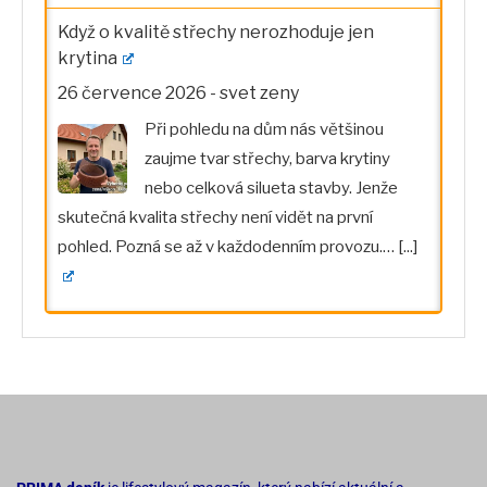
Když o kvalitě střechy nerozhoduje jen
krytina
26 července 2026
-
svet zeny
Při pohledu na dům nás většinou
zaujme tvar střechy, barva krytiny
nebo celková silueta stavby. Jenže
skutečná kvalita střechy není vidět na první
pohled. Pozná se až v každodenním provozu.…
[...]
PRIMA deník
je lifestylový magazín, který nabízí aktuální a