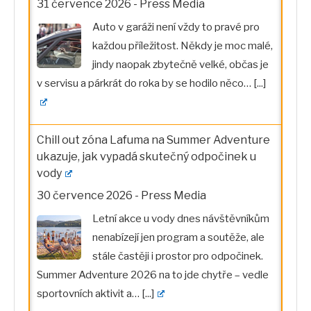
Auto v garáži není vždy to pravé pro
každou příležitost. Někdy je moc malé,
jindy naopak zbytečně velké, občas je
v servisu a párkrát do roka by se hodilo něco…
[...]
Chill out zóna Lafuma na Summer Adventure
ukazuje, jak vypadá skutečný odpočinek u
vody
30 července 2026
-
Press Media
Letní akce u vody dnes návštěvníkům
nenabízejí jen program a soutěže, ale
stále častěji i prostor pro odpočinek.
Summer Adventure 2026 na to jde chytře – vedle
sportovních aktivit a…
[...]