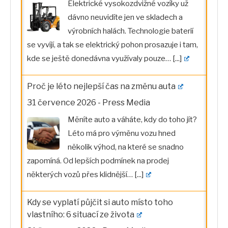
dávno neuvidíte jen ve skladech a
výrobních halách. Technologie baterií
se vyvíjí, a tak se elektrický pohon prosazuje i tam,
kde se ještě donedávna využívaly pouze…
[...]
Proč je léto nejlepší čas na změnu auta
31 července 2026
-
Press Media
Měníte auto a váháte, kdy do toho jít?
Léto má pro výměnu vozu hned
několik výhod, na které se snadno
zapomíná. Od lepších podmínek na prodej
některých vozů přes klidnější…
[...]
Kdy se vyplatí půjčit si auto místo toho
vlastního: 6 situací ze života
31 července 2026
-
Press Media