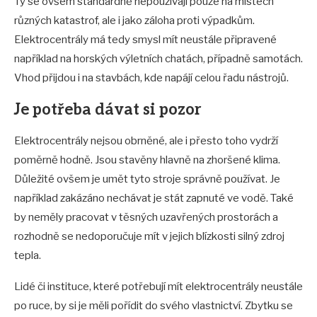
Ty se ovšem standardně nepoužívají pouze na místech
různých katastrof, ale i jako záloha proti výpadkům.
Elektrocentrály má tedy smysl mít neustále připravené
například na horských výletních chatách, případně samotách.
Vhod přijdou i na stavbách, kde napájí celou řadu nástrojů.
Je potřeba dávat si pozor
Elektrocentrály nejsou obrněné, ale i přesto toho vydrží
poměrně hodně. Jsou stavěny hlavně na zhoršené klima.
Důležité ovšem je umět tyto stroje správně používat. Je
například zakázáno nechávat je stát zapnuté ve vodě. Také
by neměly pracovat v těsných uzavřených prostorách a
rozhodně se nedoporučuje mít v jejich blízkosti silný zdroj
tepla.
Lidé či instituce, které potřebují mít elektrocentrály neustále
po ruce, by si je měli pořídit do svého vlastnictví. Zbytku se