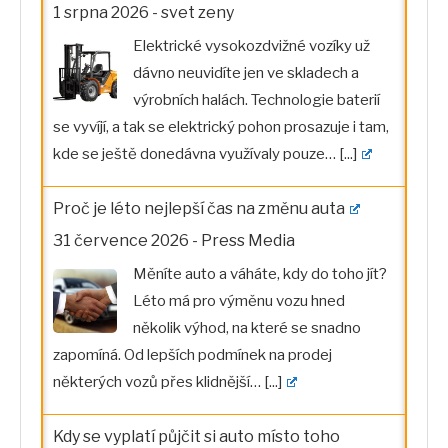
1 srpna 2026
-
svet zeny
Elektrické vysokozdvižné vozíky už
dávno neuvidíte jen ve skladech a
výrobních halách. Technologie baterií
se vyvíjí, a tak se elektrický pohon prosazuje i tam,
kde se ještě donedávna využívaly pouze…
[...]
Proč je léto nejlepší čas na změnu auta
31 července 2026
-
Press Media
Měníte auto a váháte, kdy do toho jít?
Léto má pro výměnu vozu hned
několik výhod, na které se snadno
zapomíná. Od lepších podmínek na prodej
některých vozů přes klidnější…
[...]
Kdy se vyplatí půjčit si auto místo toho