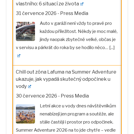
vlastního: 6 situací ze života
31 července 2026
-
Press Media
Auto v garáži není vždy to pravé pro
každou příležitost. Někdy je moc malé,
jindy naopak zbytečně velké, občas je
v servisu a párkrát do roka by se hodilo něco…
[...]
Chill out zóna Lafuma na Summer Adventure
ukazuje, jak vypadá skutečný odpočinek u
vody
30 července 2026
-
Press Media
Letní akce u vody dnes návštěvníkům
nenabízejí jen program a soutěže, ale
stále častěji i prostor pro odpočinek.
Summer Adventure 2026 na to jde chytře – vedle