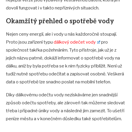
dovolí fungovat i v takto nepříznivých situacích.
Okamžitý přehled o spotřebě vody
Nejen ceny energií, ale i vody u nás každoročně stoupají.
Proto jsou zařízení typu
dálkový odečet vody
pro
společnost takřka požehnáním. Tyto přístroje, jak už je z
jejich názvu patrné, dokáží informovat o spotřebě vody na
dálku, aniž by byla potřeba se k nim fyzicky přiblížit. Není už
tudíž nutné spotřebu odečítat a zapisovat osobně. Veškerá
data o spotřebě lze snadno poslat na mobilní telefon.
Díky dálkovému odečtu vody nezískáváme jen snadnější
způsob odečtu spotřeby, ale zároveň tak můžeme sledovat
třeba i případné úniky vody a následně jim zamezit. To ušetří
peníze městu a v konečném důsledku také spotřebitelům.