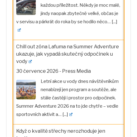
každou příležitost. Někdy je moc malé,
jindy naopak zbytečně velké, občas je
v servisu a párkrát do roka by se hodilo něco…
[...]
Chill out zóna Lafuma na Summer Adventure
ukazuje, jak vypadá skutečný odpočinek u
vody
30 července 2026
-
Press Media
Letní akce u vody dnes návštěvníkům
nenabízejí jen program a soutěže, ale
stále častěji i prostor pro odpočinek.
Summer Adventure 2026 na to jde chytře – vedle
sportovních aktivit a…
[...]
Když o kvalitě střechy nerozhoduje jen