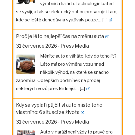
výrobních halách. Technologie baterií
se vyvíjí, a tak se elektrický pohon prosazuje i tam,
kde se ještě donedávna využívaly pouze…
[...]
Proč je léto nejlepší čas na změnu auta
31 července 2026
-
Press Media
Měníte auto a váháte, kdy do toho jít?
Léto má pro výměnu vozu hned
několik výhod, na které se snadno
zapomíná. Od lepších podmínek na prodej
některých vozů přes klidnější…
[...]
Kdy se vyplatí půjčit si auto místo toho
vlastního: 6 situací ze života
31 července 2026
-
Press Media
Auto v garáži není vždy to pravé pro