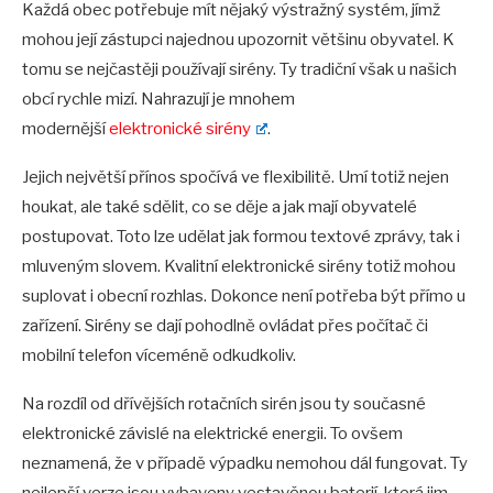
Každá obec potřebuje mít nějaký výstražný systém, jímž
mohou její zástupci najednou upozornit většinu obyvatel. K
tomu se nejčastěji používají sirény. Ty tradiční však u našich
obcí rychle mizí. Nahrazují je mnohem
modernější
elektronické sirény
.
Jejich největší přínos spočívá ve flexibilitě. Umí totiž nejen
houkat, ale také sdělit, co se děje a jak mají obyvatelé
postupovat. Toto lze udělat jak formou textové zprávy, tak i
mluveným slovem. Kvalitní elektronické sirény totiž mohou
suplovat i obecní rozhlas. Dokonce není potřeba být přímo u
zařízení. Sirény se dají pohodlně ovládat přes počítač či
mobilní telefon víceméně odkudkoliv.
Na rozdíl od dřívějších rotačních sirén jsou ty současné
elektronické závislé na elektrické energii. To ovšem
neznamená, že v případě výpadku nemohou dál fungovat. Ty
nejlepší verze jsou vybaveny vestavěnou baterií, která jim