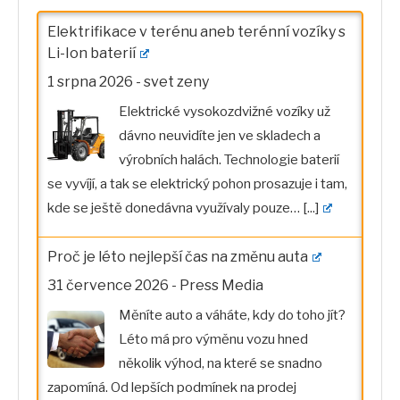
Elektrifikace v terénu aneb terénní vozíky s
Li-Ion baterií
1 srpna 2026
-
svet zeny
Elektrické vysokozdvižné vozíky už
dávno neuvidíte jen ve skladech a
výrobních halách. Technologie baterií
se vyvíjí, a tak se elektrický pohon prosazuje i tam,
kde se ještě donedávna využívaly pouze…
[...]
Proč je léto nejlepší čas na změnu auta
31 července 2026
-
Press Media
Měníte auto a váháte, kdy do toho jít?
Léto má pro výměnu vozu hned
několik výhod, na které se snadno
zapomíná. Od lepších podmínek na prodej