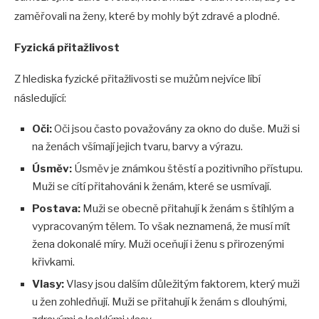
zaměřovali na ženy, které by mohly být zdravé a plodné.
Fyzická přitažlivost
Z hlediska fyzické přitažlivosti se mužům nejvíce líbí
následující:
Oči:
Oči jsou často považovány za okno do duše. Muži si
na ženách všímají jejich tvaru, barvy a výrazu.
Úsměv:
Úsměv je známkou štěstí a pozitivního přístupu.
Muži se cítí přitahováni k ženám, které se usmívají.
Postava:
Muži se obecně přitahují k ženám s štíhlým a
vypracovaným tělem. To však neznamená, že musí mít
žena dokonalé míry. Muži oceňují i ženu s přirozenými
křivkami.
Vlasy:
Vlasy jsou dalším důležitým faktorem, který muži
u žen zohledňují. Muži se přitahují k ženám s dlouhými,