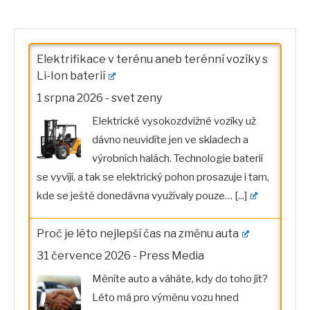
Elektrifikace v terénu aneb terénní vozíky s
Li-Ion baterií
1 srpna 2026
-
svet zeny
Elektrické vysokozdvižné vozíky už
dávno neuvidíte jen ve skladech a
výrobních halách. Technologie baterií
se vyvíjí, a tak se elektrický pohon prosazuje i tam,
kde se ještě donedávna využívaly pouze…
[...]
Proč je léto nejlepší čas na změnu auta
31 července 2026
-
Press Media
Měníte auto a váháte, kdy do toho jít?
Léto má pro výměnu vozu hned