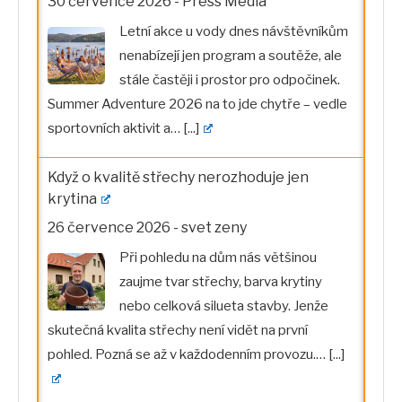
30 července 2026
-
Press Media
Letní akce u vody dnes návštěvníkům
nenabízejí jen program a soutěže, ale
stále častěji i prostor pro odpočinek.
Summer Adventure 2026 na to jde chytře – vedle
sportovních aktivit a…
[...]
Když o kvalitě střechy nerozhoduje jen
krytina
26 července 2026
-
svet zeny
Při pohledu na dům nás většinou
zaujme tvar střechy, barva krytiny
nebo celková silueta stavby. Jenže
skutečná kvalita střechy není vidět na první
pohled. Pozná se až v každodenním provozu.…
[...]