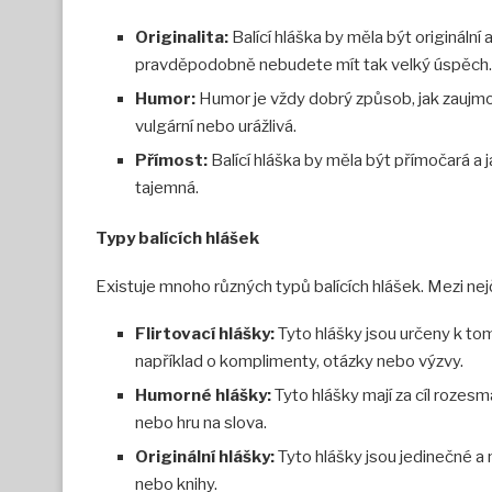
Originalita:
Balící hláška by měla být origináln
pravděpodobně nebudete mít tak velký úspěch.
Humor:
Humor je vždy dobrý způsob, jak zaujmou
vulgární nebo urážlivá.
Přímost:
Balící hláška by měla být přímočará a 
tajemná.
Typy balících hlášek
Existuje mnoho různých typů balících hlášek. Mezi nejč
Flirtovací hlášky:
Tyto hlášky jsou určeny k tom
například o komplimenty, otázky nebo výzvy.
Humorné hlášky:
Tyto hlášky mají za cíl rozesm
nebo hru na slova.
Originální hlášky:
Tyto hlášky jsou jedinečné a 
nebo knihy.