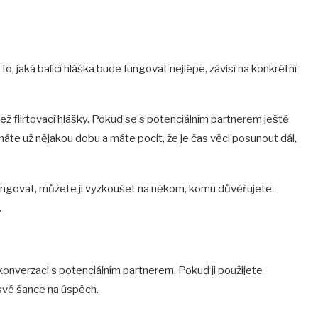
o, jaká balící hláška bude fungovat nejlépe, závisí na konkrétní
ež flirtovací hlášky. Pokud se s potenciálním partnerem ještě
znáte už nějakou dobu a máte pocit, že je čas věci posunout dál,
 fungovat, můžete ji vyzkoušet na někom, komu důvěřujete.
.
konverzaci s potenciálním partnerem. Pokud ji použijete
 své šance na úspěch.