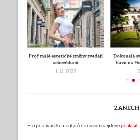
louhodobě
Proč malé estetické změny zvedají
Dokonalá s
o
sebevědomí
hávu na Ho
1. 12. 2025
2
ZANECH
Pro přidávání komentářů se musíte nejdříve
přihlásit
.