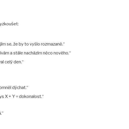
vyzkoušet:
bojím se, že by to vyšlo rozmazaně.“
 dívám a stále nacházím něco nového.“
al celý den.“
pomněl dýchat.“
ys X + Y = dokonalost.“
.“