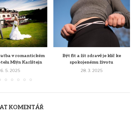
vatba v romantickém
Být fit a žít zdravě je klíč ke
telu Mlýn Karlštejn
spokojenému životu
6. 5. 2025
28. 3. 2025
AT KOMENTÁŘ