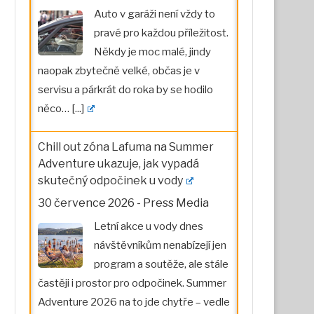
Auto v garáži není vždy to
pravé pro každou příležitost.
Někdy je moc malé, jindy
naopak zbytečně velké, občas je v
servisu a párkrát do roka by se hodilo
něco…
[...]
Chill out zóna Lafuma na Summer
Adventure ukazuje, jak vypadá
skutečný odpočinek u vody
30 července 2026
-
Press Media
Letní akce u vody dnes
návštěvníkům nenabízejí jen
program a soutěže, ale stále
častěji i prostor pro odpočinek. Summer
Adventure 2026 na to jde chytře – vedle