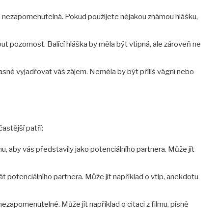
í a nezapomenutelná. Pokud použijete nějakou známou hlášku,
t pozornost. Balící hláška by měla být vtipná, ale zároveň ne
jasně vyjadřovat váš zájem. Neměla by být příliš vágní nebo
astější patří:
u, aby vás představily jako potenciálního partnera. Může jít
át potenciálního partnera. Může jít například o vtip, anekdotu
nezapomenutelné. Může jít například o citaci z filmu, písně