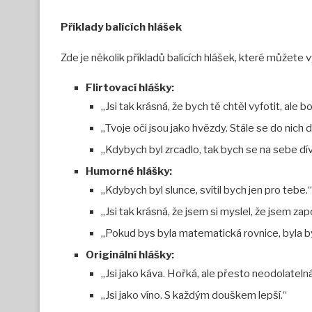
Příklady balících hlášek
Zde je několik příkladů balících hlášek, které můžete 
Flirtovací hlášky:
„Jsi tak krásná, že bych tě chtěl vyfotit, ale 
„Tvoje oči jsou jako hvězdy. Stále se do nich
„Kdybych byl zrcadlo, tak bych se na sebe dív
Humorné hlášky:
„Kdybych byl slunce, svítil bych jen pro tebe.“
„Jsi tak krásná, že jsem si myslel, že jsem za
„Pokud bys byla matematická rovnice, byla b
Originální hlášky:
„Jsi jako káva. Hořká, ale přesto neodolatelná
„Jsi jako víno. S každým douškem lepší.“