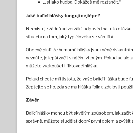
„Jsi jako hudba. Dokážeš mě roztančit.“
Jaké balící hlášky fungují nejlépe?
Neexistuje žádná univerzální odpověď na tuto otázku. T
situaci a na tom, jaký typ člověka se vám líbí.
Obecně platí, že humorné hlášky jsou méně riskantní n
neznáte, je lepší začít s něčím vtipným. Pokud se ale 
můžete vyzkoušet i flirtovací hlášku.
Pokud chcete mít jistotu, že vaše balící hláška bude
Zeptejte se ho, zda se mu hláška líbila a zda by ji použil
Závěr
Balící hlášky mohou být skvělým způsobem, jak začít 
správně, můžete si udělat dobrý první dojem a zvýšit