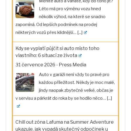
Měníte auto a váháte, kdy do toho jít?
Léto má pro výměnu vozu hned
několik výhod, na které se snadno
zapomíná. Od lepších podmínek na prodej
některých vozů přes klidnější…
[...]
Kdy se vyplatí půjčit si auto místo toho
vlastního: 6 situací ze života
31 července 2026
-
Press Media
Auto v garáži není vždy to pravé pro
každou příležitost. Někdy je moc malé,
jindy naopak zbytečně velké, občas je
v servisu a párkrát do roka by se hodilo něco…
[...]
Chill out zóna Lafuma na Summer Adventure
ukazuje, jak vypadá skutečný odpočinek u