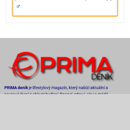
PRIMA deník
je lifestylový magazín, který nabízí aktuální a
poutavé čtení z oblasti bydlení, financí, zdraví, ale i o módě,
pozitivním myšlení a vaření.
PRIMA deník
je tak unikátním projektem, který dává čtenářům
možnost podílet se na tvorbě obsahu magazínu.