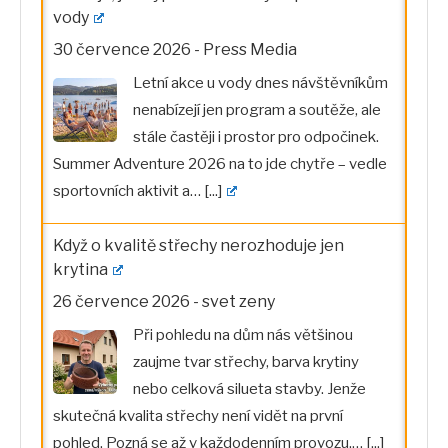
vody
30 července 2026
-
Press Media
Letní akce u vody dnes návštěvníkům
nenabízejí jen program a soutěže, ale
stále častěji i prostor pro odpočinek.
Summer Adventure 2026 na to jde chytře – vedle
sportovních aktivit a…
[...]
Když o kvalitě střechy nerozhoduje jen
krytina
26 července 2026
-
svet zeny
Při pohledu na dům nás většinou
zaujme tvar střechy, barva krytiny
nebo celková silueta stavby. Jenže
skutečná kvalita střechy není vidět na první
pohled. Pozná se až v každodenním provozu.…
[...]