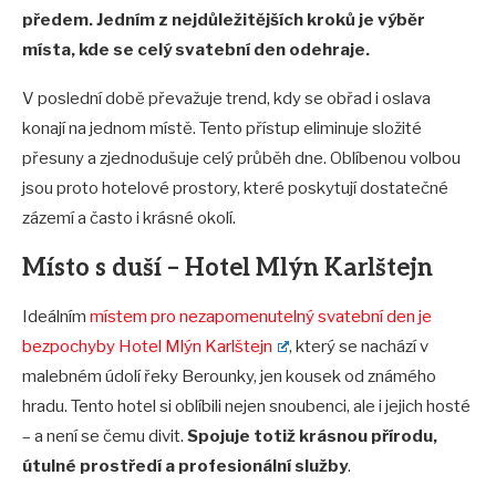
předem. Jedním z nejdůležitějších kroků je výběr
místa, kde se celý svatební den odehraje.
V poslední době převažuje trend, kdy se obřad i oslava
konají na jednom místě. Tento přístup eliminuje složité
přesuny a zjednodušuje celý průběh dne. Oblíbenou volbou
jsou proto hotelové prostory, které poskytují dostatečné
zázemí a často i krásné okolí.
Místo s duší – Hotel Mlýn Karlštejn
Ideálním
místem pro nezapomenutelný svatební den je
bezpochyby Hotel Mlýn Karlštejn
, který se nachází v
malebném údolí řeky Berounky, jen kousek od známého
hradu. Tento hotel si oblíbili nejen snoubenci, ale i jejich hosté
– a není se čemu divit.
Spojuje totiž krásnou přírodu,
útulné prostředí a profesionální služby
.