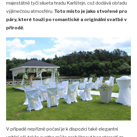
majestátně tyčí silueta hradu Karlštejn, což dodává obřadu
výjimečnou atmosféru.
Toto místo je jako stvořené pro
páry, které touží po romantické a originální svatbě v
přírodě
.
V případě nepřízně počasí je k dispozici také elegantní