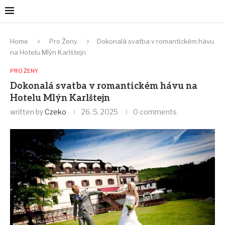
Home
Pro Ženy
Dokonalá svatba v romantickém hávu
na Hotelu Mlýn Karlštejn
PRO ŽENY
Dokonalá svatba v romantickém hávu na
Hotelu Mlýn Karlštejn
written by
Czeko
26. 5. 2025
0 comments