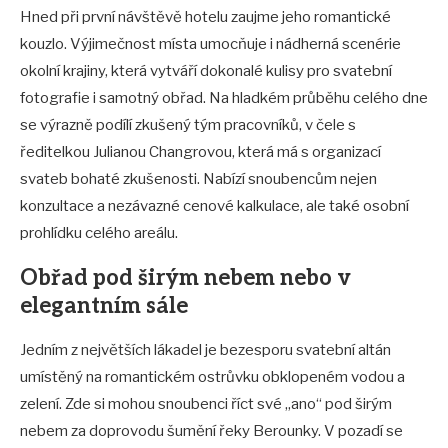
Hned při první návštěvě hotelu zaujme jeho romantické
kouzlo. Výjimečnost místa umocňuje i nádherná scenérie
okolní krajiny, která vytváří dokonalé kulisy pro svatební
fotografie i samotný obřad. Na hladkém průběhu celého dne
se výrazně podílí zkušený tým pracovníků, v čele s
ředitelkou Julianou Changrovou, která má s organizací
svateb bohaté zkušenosti. Nabízí snoubencům nejen
konzultace a nezávazné cenové kalkulace, ale také osobní
prohlídku celého areálu.
Obřad pod širým nebem nebo v
elegantním sále
Jedním z největších lákadel je bezesporu svatební altán
umístěný na romantickém ostrůvku obklopeném vodou a
zelení. Zde si mohou snoubenci říct své „ano“ pod širým
nebem za doprovodu šumění řeky Berounky. V pozadí se