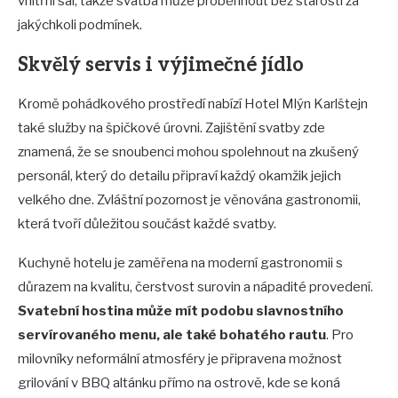
vnitřní sál, takže svatba může proběhnout bez starostí za
jakýchkoli podmínek.
Skvělý servis i výjimečné jídlo
Kromě pohádkového prostředí nabízí Hotel Mlýn Karlštejn
také služby na špičkové úrovni. Zajištění svatby zde
znamená, že se snoubenci mohou spolehnout na zkušený
personál, který do detailu připraví každý okamžik jejich
velkého dne. Zvláštní pozornost je věnována gastronomii,
která tvoří důležitou součást každé svatby.
Kuchyně hotelu je zaměřena na moderní gastronomii s
důrazem na kvalitu, čerstvost surovin a nápadité provedení.
Svatební hostina může mít podobu slavnostního
servírovaného menu, ale také bohatého rautu
. Pro
milovníky neformální atmosféry je připravena možnost
grilování v BBQ altánku přímo na ostrově, kde se koná