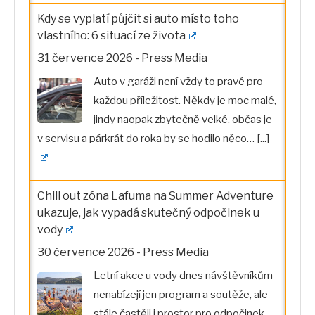
Kdy se vyplatí půjčit si auto místo toho
vlastního: 6 situací ze života
31 července 2026
-
Press Media
Auto v garáži není vždy to pravé pro
každou příležitost. Někdy je moc malé,
jindy naopak zbytečně velké, občas je
v servisu a párkrát do roka by se hodilo něco…
[...]
Chill out zóna Lafuma na Summer Adventure
ukazuje, jak vypadá skutečný odpočinek u
vody
30 července 2026
-
Press Media
Letní akce u vody dnes návštěvníkům
nenabízejí jen program a soutěže, ale
stále častěji i prostor pro odpočinek.