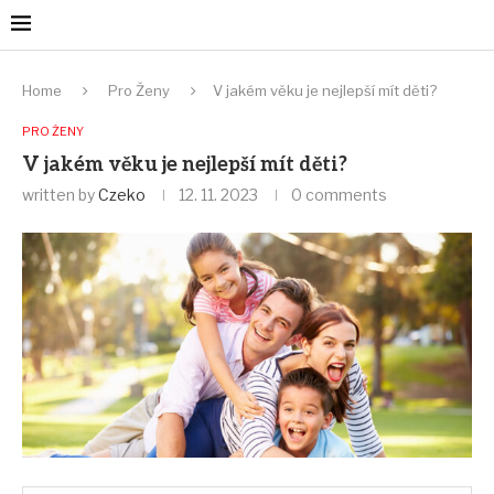
Home
Pro Ženy
V jakém věku je nejlepší mít děti?
PRO ŽENY
V jakém věku je nejlepší mít děti?
written by
Czeko
12. 11. 2023
0 comments