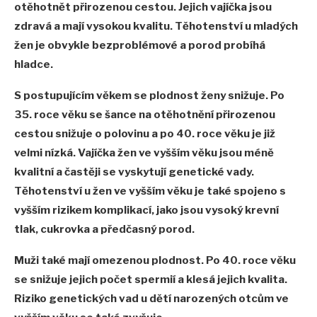
otěhotnět přirozenou cestou. Jejich vajíčka jsou
zdravá a mají vysokou kvalitu. Těhotenství u mladých
žen je obvykle bezproblémové a porod probíhá
hladce.
S postupujícím věkem se plodnost ženy snižuje. Po
35. roce věku se šance na otěhotnění přirozenou
cestou snižuje o polovinu a po 40. roce věku je již
velmi nízká. Vajíčka žen ve vyšším věku jsou méně
kvalitní a častěji se vyskytují genetické vady.
Těhotenství u žen ve vyšším věku je také spojeno s
vyšším rizikem komplikací, jako jsou vysoký krevní
tlak, cukrovka a předčasný porod.
Muži také mají omezenou plodnost. Po 40. roce věku
se snižuje jejich počet spermií a klesá jejich kvalita.
Riziko genetických vad u dětí narozených otcům ve