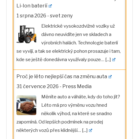
Li-Ion baterií
1 srpna 2026
-
svet zeny
Elektrické vysokozdvižné vozíky už
dávno neuvidíte jen ve skladech a
výrobních halách. Technologie baterií
se vyvíjí, a tak se elektrický pohon prosazuje i tam,
kde se ještě donedávna využívaly pouze…
[...]
Proč je léto nejlepší čas na změnu auta
31 července 2026
-
Press Media
Měníte auto a váháte, kdy do toho jít?
Léto má pro výměnu vozu hned
několik výhod, na které se snadno
zapomíná. Od lepších podmínek na prodej
některých vozů přes klidnější…
[...]